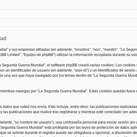
dad
al” y sus empresas afiliadas (en adelante, “nosotros”, “nos”, “nuestro”, “La Seg
BB Limited”, “Equipo de phpBB”) utilizan la información recopilada durante su uso 
 Segunda Guerra Mundial”, el software phpBB creará varias cookies. Las cookies
 un identificador de usuario (en adelante, “user-id”) y un identificador de sesió
kie una vez que haya navegado por los temas dentro de “La Segunda Guerra Mundia
ientras navegas por “La Segunda Guerra Mundial”. Estas cookies quedan fuera de
 datos que usted nos envía. Esto incluye, entre otros: las publicaciones realizad
 las publicaciones que realice tras registrarse y mientras esté conectado (en adela
lante, “su nombre de usuario”), una contraseña personal para iniciar sesión (en a
a Segunda Guerra Mundial” está protegida por las leyes de protección de datos apli
que se solicite durante el registro puede ser obligatoria u opcional, a discreción