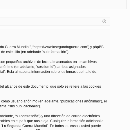
FA
de
eg
Q
nt
ist
ifi
ra
ca
rs
rs
e
unda Guerra Mundial”, “https://www.lasegundaguerra.com”) y phpBB
e
de este sitio (en adelante “su información”).
 son pequeños archivos de texto almacenados en los archivos
n anónimo (en adelante, “session-id”), ambos asignados
l”. Esta almacena información sobre los temas que ha leído,
l alcance de este documento, que solo se refiere a las cookies
as como usuario anónimo (en adelante, “publicaciones anónimas”), el
nte, “sus publicaciones”).
delante, “su contraseña”) y una dirección de correo electrónico
cables en el país que nos aloja. Cualquier información adicional a
 de “La Segunda Guerra Mundial”. En todos los casos, usted puede