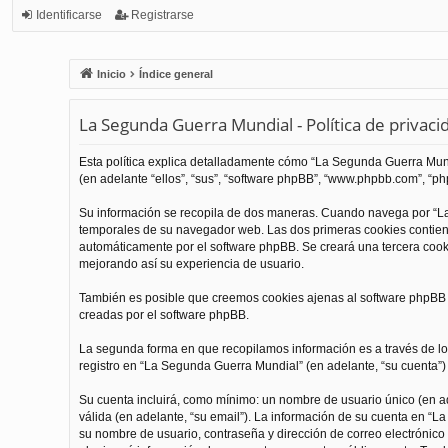
Identificarse
Registrarse
Inicio
Índice general
La Segunda Guerra Mundial - Política de privaci
Esta política explica detalladamente cómo “La Segunda Guerra Mundi
(en adelante “ellos”, “sus”, “software phpBB”, “www.phpbb.com”, “php
Su información se recopila de dos maneras. Cuando navega por “La
temporales de su navegador web. Las dos primeras cookies contienen
automáticamente por el software phpBB. Se creará una tercera coo
mejorando así su experiencia de usuario.
También es posible que creemos cookies ajenas al software phpBB m
creadas por el software phpBB.
La segunda forma en que recopilamos información es a través de los
registro en “La Segunda Guerra Mundial” (en adelante, “su cuenta”) y
Su cuenta incluirá, como mínimo: un nombre de usuario único (en ade
válida (en adelante, “su email”). La información de su cuenta en “L
su nombre de usuario, contraseña y dirección de correo electrónico 