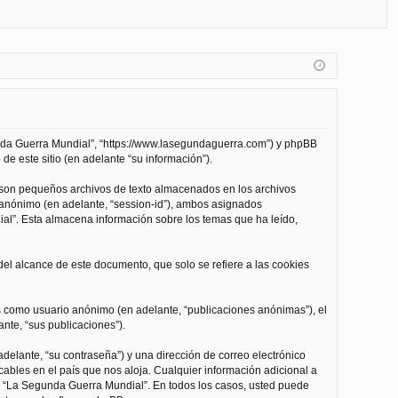
FA
de
eg
Q
nt
ist
ifi
ra
ca
rs
rs
e
unda Guerra Mundial”, “https://www.lasegundaguerra.com”) y phpBB
e
de este sitio (en adelante “su información”).
 son pequeños archivos de texto almacenados en los archivos
n anónimo (en adelante, “session-id”), ambos asignados
l”. Esta almacena información sobre los temas que ha leído,
l alcance de este documento, que solo se refiere a las cookies
as como usuario anónimo (en adelante, “publicaciones anónimas”), el
nte, “sus publicaciones”).
delante, “su contraseña”) y una dirección de correo electrónico
cables en el país que nos aloja. Cualquier información adicional a
 de “La Segunda Guerra Mundial”. En todos los casos, usted puede