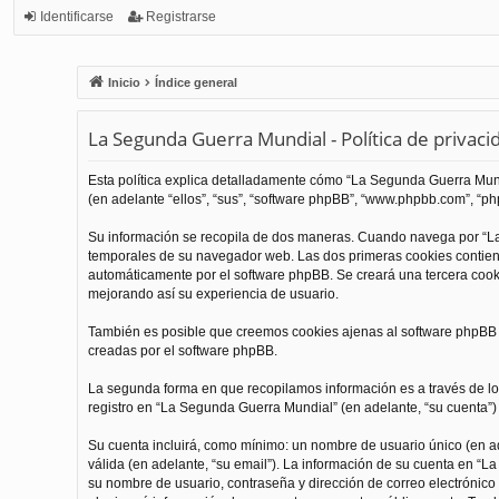
Identificarse
Registrarse
Inicio
Índice general
La Segunda Guerra Mundial - Política de privaci
Esta política explica detalladamente cómo “La Segunda Guerra Mundi
(en adelante “ellos”, “sus”, “software phpBB”, “www.phpbb.com”, “php
Su información se recopila de dos maneras. Cuando navega por “La
temporales de su navegador web. Las dos primeras cookies contienen
automáticamente por el software phpBB. Se creará una tercera coo
mejorando así su experiencia de usuario.
También es posible que creemos cookies ajenas al software phpBB m
creadas por el software phpBB.
La segunda forma en que recopilamos información es a través de los
registro en “La Segunda Guerra Mundial” (en adelante, “su cuenta”) y
Su cuenta incluirá, como mínimo: un nombre de usuario único (en ade
válida (en adelante, “su email”). La información de su cuenta en “L
su nombre de usuario, contraseña y dirección de correo electrónico 