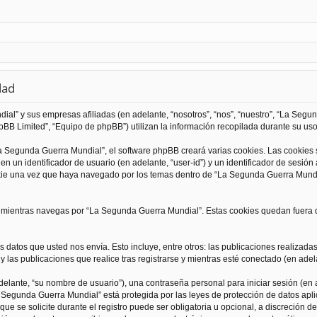
dad
al” y sus empresas afiliadas (en adelante, “nosotros”, “nos”, “nuestro”, “La Seg
BB Limited”, “Equipo de phpBB”) utilizan la información recopilada durante su uso 
 Segunda Guerra Mundial”, el software phpBB creará varias cookies. Las cookies
 un identificador de usuario (en adelante, “user-id”) y un identificador de sesió
kie una vez que haya navegado por los temas dentro de “La Segunda Guerra Mundia
ientras navegas por “La Segunda Guerra Mundial”. Estas cookies quedan fuera de
 datos que usted nos envía. Esto incluye, entre otros: las publicaciones realizad
 las publicaciones que realice tras registrarse y mientras esté conectado (en adela
lante, “su nombre de usuario”), una contraseña personal para iniciar sesión (en a
a Segunda Guerra Mundial” está protegida por las leyes de protección de datos apli
que se solicite durante el registro puede ser obligatoria u opcional, a discreción