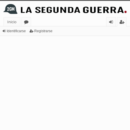
Inicio
or
de
eg
Identificarse
Registrarse
os
nt
ist
ifi
ra
ca
rs
rs
e
e