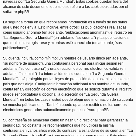
navegas por “La Segunda Guerra Mundial”. Estas cookies quedan fuera del
alcance de este documento, que solo se refiere a las cookies creadas por el
software phpBB.
La segunda forma en que recopilamos información es a través de los datos
que usted nos envía. Esto incluye, entre otros: las publicaciones realizadas
como usuario anónimo (en adelante, “publicaciones anónimas”), el registro en
“La Segunda Guerra Mundial” (en adelante, “su cuenta”) y las publicaciones
que realice tras registrarse y mientras esté conectado (en adelante, “sus
publicaciones”).
Su cuenta incluirá, como mínimo: un nombre de usuario único (en adelante,
“su nombre de usuario”), una contraseña personal para iniciar sesión (en
adelante, “su contraseña”) y una dirección de correo electrónico válida (en
adelante, “su email”). La información de su cuenta en “La Segunda Guerra
Mundial” está protegida por las leyes de protección de datos aplicables en el
país que nos aloja. Cualquier información adicional a su nombre de usuario,
contraseña y dirección de correo electrónico que se solicite durante el registro
puede ser obligatoria u opcional, a discreción de “La Segunda Guerra
Mundial”. En todos los casos, usted puede elegir qué información de su cuenta
se muestra públicamente. También puede optar por recibir o no los correos
electrónicos generados automáticamente por el software phpBB.
Su contraseña se almacena como un hash unidireccional para garantizar la
seguridad. No obstante, le recomendamos que no utilices la misma
contraseña en varios sitios web. Su contraseña es la clave de su cuenta en “La
Segunda Guerra Mundial”, así que manténgala a buen recaudo. Bajo ninguna