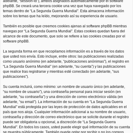
adelante, “session-id”), ambos asignados automáticamente por el software
phpBB. Se creará una tercera cookie una vez que haya navegado por los
temas dentro de “La Segunda Guerra Mundial”. Esta almacena información
sobre los temas que ha leído, mejorando así su experiencia de usuario.
También es posible que creemos cookies ajenas al software phpBB mientras
navegas por “La Segunda Guerra Mundial”. Estas cookies quedan fuera del
alcance de este documento, que solo se refiere a las cookies creadas por el
software phpBB.
La segunda forma en que recopilamos información es a través de los datos
que usted nos envía. Esto incluye, entre otros: las publicaciones realizadas
como usuario anónimo (en adelante, “publicaciones anónimas”), el registro en
“La Segunda Guerra Mundial” (en adelante, “su cuenta”) y las publicaciones
que realice tras registrarse y mientras esté conectado (en adelante, “sus
publicaciones”).
Su cuenta incluirá, como mínimo: un nombre de usuario único (en adelante,
“su nombre de usuario”), una contraseña personal para iniciar sesión (en
adelante, “su contraseña”) y una dirección de correo electrónico válida (en
adelante, “su email”). La información de su cuenta en “La Segunda Guerra
Mundial” está protegida por las leyes de protección de datos aplicables en el
país que nos aloja. Cualquier información adicional a su nombre de usuario,
contraseña y dirección de correo electrónico que se solicite durante el registro
puede ser obligatoria u opcional, a discreción de “La Segunda Guerra
Mundial”. En todos los casos, usted puede elegir qué información de su cuenta
se muestra públicamente. También puede optar por recibir o no los correos