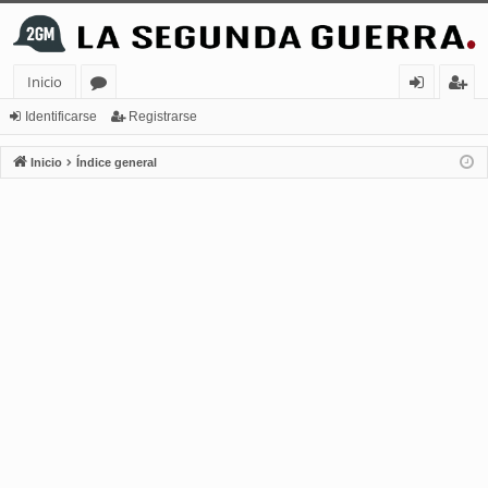
Inicio
or
de
eg
Identificarse
Registrarse
os
nt
ist
Inicio
Índice general
ifi
ra
ca
rs
rs
e
e