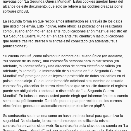
navegas por “La Segunda Guerra Mundial”. Estas cookies quedan fuera del
alcance de este documento, que solo se refiere a las cookies creadas por el
software phpBB.
La segunda forma en que recopilamos información es a través de los datos
que usted nos envía. Esto incluye, entre otros: las publicaciones realizadas
como usuario anónimo (en adelante, “publicaciones anónimas”), el registro en
“La Segunda Guerra Mundial” (en adelante, “su cuenta”) y las publicaciones
que realice tras registrarse y mientras esté conectado (en adelante, “sus
publicaciones”).
Su cuenta incluirá, como mínimo: un nombre de usuario único (en adelante,
“su nombre de usuario”), una contraseña personal para iniciar sesión (en
adelante, “su contraseña”) y una dirección de correo electrónico válida (en
adelante, “su email”). La información de su cuenta en “La Segunda Guerra
Mundial” está protegida por las leyes de protección de datos aplicables en el
país que nos aloja. Cualquier información adicional a su nombre de usuario,
contraseña y dirección de correo electrónico que se solicite durante el registro
puede ser obligatoria u opcional, a discreción de “La Segunda Guerra
Mundial”. En todos los casos, usted puede elegir qué información de su cuenta
se muestra públicamente. También puede optar por recibir o no los correos
electrónicos generados automáticamente por el software phpBB.
Su contraseña se almacena como un hash unidireccional para garantizar la
seguridad. No obstante, le recomendamos que no utilices la misma
contraseña en varios sitios web. Su contraseña es la clave de su cuenta en “La
Segunda Guerra Mundial”, así que manténgala a buen recaudo. Bajo ninguna