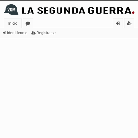
Inicio
or
de
eg
Identificarse
Registrarse
os
nt
ist
ifi
ra
ca
rs
rs
e
e