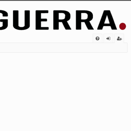
FA
de
eg
Q
nt
ist
ifi
ra
ca
rs
rs
e
e