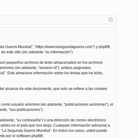
unda Guerra Mundial”, “https://www.lasegundaguerra.com”) y phpBB
de este sitio (en adelante “su información”).
 son pequeños archivos de texto almacenados en los archivos
n anónimo (en adelante, “session-id”), ambos asignados
l”. Esta almacena información sobre los temas que ha leído,
l alcance de este documento, que solo se refiere a las cookies
as como usuario anónimo (en adelante, “publicaciones anónimas”), el
nte, “sus publicaciones”).
delante, “su contraseña”) y una dirección de correo electrónico
cables en el país que nos aloja. Cualquier información adicional a
 de “La Segunda Guerra Mundial”. En todos los casos, usted puede
nte por el software phpBB.