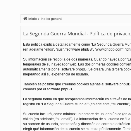
Inicio
Índice general
La Segunda Guerra Mundial - Política de privaci
Esta política explica detalladamente cómo “La Segunda Guerra Mundi
(en adelante “ellos”, “sus”, “software phpBB”, “www.phpbb.com”, “php
Su información se recopila de dos maneras. Cuando navega por “La
temporales de su navegador web. Las dos primeras cookies contienen
automáticamente por el software phpBB. Se creará una tercera coo
mejorando así su experiencia de usuario.
También es posible que creemos cookies ajenas al software phpBB m
creadas por el software phpBB.
La segunda forma en que recopilamos información es a través de los
registro en “La Segunda Guerra Mundial” (en adelante, “su cuenta”) y
Su cuenta incluirá, como mínimo: un nombre de usuario único (en ade
válida (en adelante, “su email”). La información de su cuenta en “L
su nombre de usuario, contraseña y dirección de correo electrónico 
elegir qué información de su cuenta se muestra públicamente. Tamb