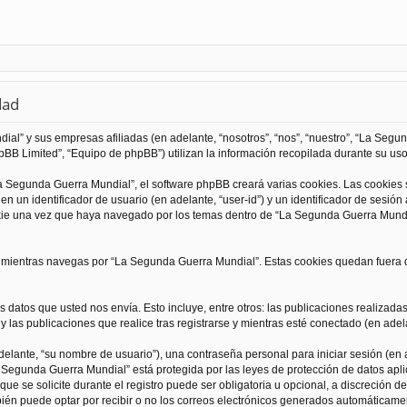
dad
al” y sus empresas afiliadas (en adelante, “nosotros”, “nos”, “nuestro”, “La Seg
BB Limited”, “Equipo de phpBB”) utilizan la información recopilada durante su uso 
 Segunda Guerra Mundial”, el software phpBB creará varias cookies. Las cookies
 un identificador de usuario (en adelante, “user-id”) y un identificador de sesió
kie una vez que haya navegado por los temas dentro de “La Segunda Guerra Mundia
ientras navegas por “La Segunda Guerra Mundial”. Estas cookies quedan fuera de
 datos que usted nos envía. Esto incluye, entre otros: las publicaciones realizad
 las publicaciones que realice tras registrarse y mientras esté conectado (en adela
lante, “su nombre de usuario”), una contraseña personal para iniciar sesión (en a
a Segunda Guerra Mundial” está protegida por las leyes de protección de datos apli
que se solicite durante el registro puede ser obligatoria u opcional, a discreción
ién puede optar por recibir o no los correos electrónicos generados automáticame