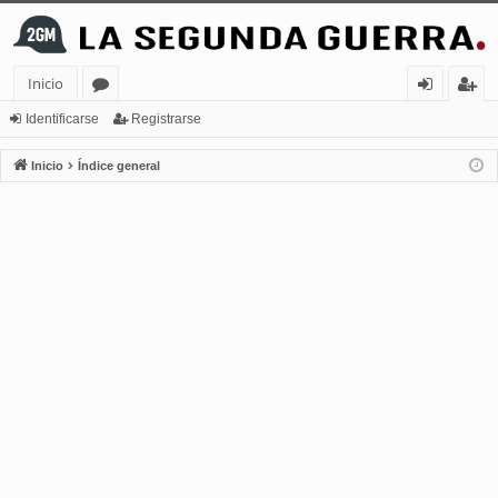
Inicio
or
de
eg
Identificarse
Registrarse
os
nt
ist
Inicio
Índice general
ifi
ra
ca
rs
rs
e
e