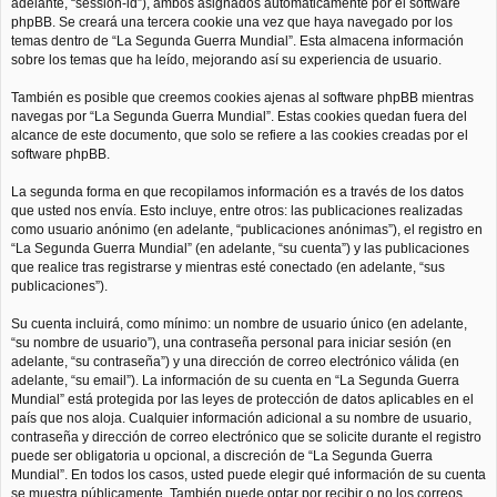
adelante, “session-id”), ambos asignados automáticamente por el software
phpBB. Se creará una tercera cookie una vez que haya navegado por los
temas dentro de “La Segunda Guerra Mundial”. Esta almacena información
sobre los temas que ha leído, mejorando así su experiencia de usuario.
También es posible que creemos cookies ajenas al software phpBB mientras
navegas por “La Segunda Guerra Mundial”. Estas cookies quedan fuera del
alcance de este documento, que solo se refiere a las cookies creadas por el
software phpBB.
La segunda forma en que recopilamos información es a través de los datos
que usted nos envía. Esto incluye, entre otros: las publicaciones realizadas
como usuario anónimo (en adelante, “publicaciones anónimas”), el registro en
“La Segunda Guerra Mundial” (en adelante, “su cuenta”) y las publicaciones
que realice tras registrarse y mientras esté conectado (en adelante, “sus
publicaciones”).
Su cuenta incluirá, como mínimo: un nombre de usuario único (en adelante,
“su nombre de usuario”), una contraseña personal para iniciar sesión (en
adelante, “su contraseña”) y una dirección de correo electrónico válida (en
adelante, “su email”). La información de su cuenta en “La Segunda Guerra
Mundial” está protegida por las leyes de protección de datos aplicables en el
país que nos aloja. Cualquier información adicional a su nombre de usuario,
contraseña y dirección de correo electrónico que se solicite durante el registro
puede ser obligatoria u opcional, a discreción de “La Segunda Guerra
Mundial”. En todos los casos, usted puede elegir qué información de su cuenta
se muestra públicamente. También puede optar por recibir o no los correos