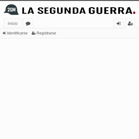
Inicio
or
de
eg
Identificarse
Registrarse
os
nt
ist
ifi
ra
ca
rs
rs
e
e