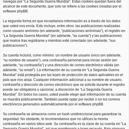
navegas por “La Segunda Guerra Mundial”. Estas cookies quedan fuera del
alcance de este documento, que solo se refiere a las cookies creadas por el
software phpBB.
La segunda forma en que recopilamos información es a través de los datos
que usted nos envía. Esto incluye, entre otros: las publicaciones realizadas
como usuario anónimo (en adelante, “publicaciones anónimas”), el registro en
“La Segunda Guerra Mundial” (en adelante, “su cuenta”) y las publicaciones
que realice tras registrarse y mientras esté conectado (en adelante, “sus
publicaciones”).
Su cuenta incluirá, como mínimo: un nombre de usuario único (en adelante,
“su nombre de usuario”), una contraseña personal para iniciar sesión (en
adelante, “su contraseña”) y una dirección de correo electrónico válida (en
adelante, “su email”). La información de su cuenta en “La Segunda Guerra
Mundial” está protegida por las leyes de protección de datos aplicables en el
país que nos aloja. Cualquier información adicional a su nombre de usuario,
contraseña y dirección de correo electrónico que se solicite durante el registro
puede ser obligatoria u opcional, a discreción de “La Segunda Guerra
Mundial”. En todos los casos, usted puede elegir qué información de su cuenta
se muestra públicamente. También puede optar por recibir o no los correos
electrónicos generados automáticamente por el software phpBB.
Su contraseña se almacena como un hash unidireccional para garantizar la
seguridad. No obstante, le recomendamos que no utilices la misma
contraseña en varios sitios web. Su contraseña es la clave de su cuenta en “La
Segunda Guerra Mundial”, así que manténgala a buen recaudo. Bajo ninguna