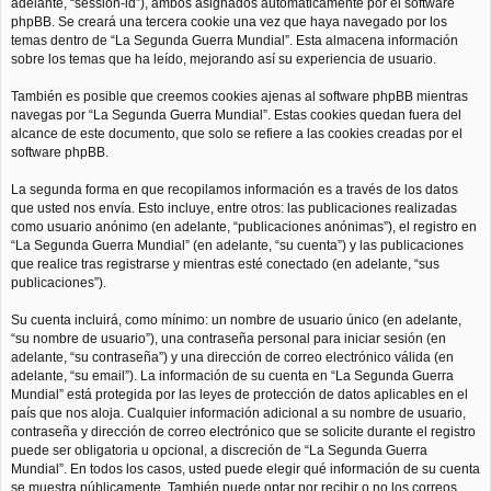
adelante, “session-id”), ambos asignados automáticamente por el software
phpBB. Se creará una tercera cookie una vez que haya navegado por los
temas dentro de “La Segunda Guerra Mundial”. Esta almacena información
sobre los temas que ha leído, mejorando así su experiencia de usuario.
También es posible que creemos cookies ajenas al software phpBB mientras
navegas por “La Segunda Guerra Mundial”. Estas cookies quedan fuera del
alcance de este documento, que solo se refiere a las cookies creadas por el
software phpBB.
La segunda forma en que recopilamos información es a través de los datos
que usted nos envía. Esto incluye, entre otros: las publicaciones realizadas
como usuario anónimo (en adelante, “publicaciones anónimas”), el registro en
“La Segunda Guerra Mundial” (en adelante, “su cuenta”) y las publicaciones
que realice tras registrarse y mientras esté conectado (en adelante, “sus
publicaciones”).
Su cuenta incluirá, como mínimo: un nombre de usuario único (en adelante,
“su nombre de usuario”), una contraseña personal para iniciar sesión (en
adelante, “su contraseña”) y una dirección de correo electrónico válida (en
adelante, “su email”). La información de su cuenta en “La Segunda Guerra
Mundial” está protegida por las leyes de protección de datos aplicables en el
país que nos aloja. Cualquier información adicional a su nombre de usuario,
contraseña y dirección de correo electrónico que se solicite durante el registro
puede ser obligatoria u opcional, a discreción de “La Segunda Guerra
Mundial”. En todos los casos, usted puede elegir qué información de su cuenta
se muestra públicamente. También puede optar por recibir o no los correos