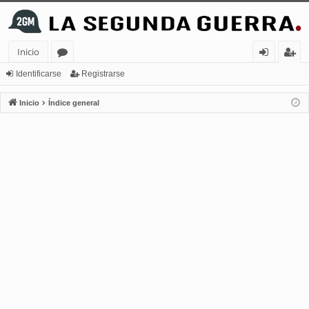
Inicio
or
de
eg
Identificarse
Registrarse
os
nt
ist
Inicio
Índice general
ifi
ra
ca
rs
rs
e
e