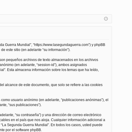
unda Guerra Mundial”, “https://www.lasegundaguerra.com”) y phpBB
de este sitio (en adelante “su información”).
 son pequeños archivos de texto almacenados en los archivos
n anónimo (en adelante, “session-id”), ambos asignados
l”. Esta almacena información sobre los temas que ha leído,
l alcance de este documento, que solo se refiere a las cookies
as como usuario anónimo (en adelante, “publicaciones anónimas”), el
nte, “sus publicaciones”).
delante, “su contraseña”) y una dirección de correo electrónico
cables en el país que nos aloja. Cualquier información adicional a
 de “La Segunda Guerra Mundial”. En todos los casos, usted puede
nte por el software phpBB.