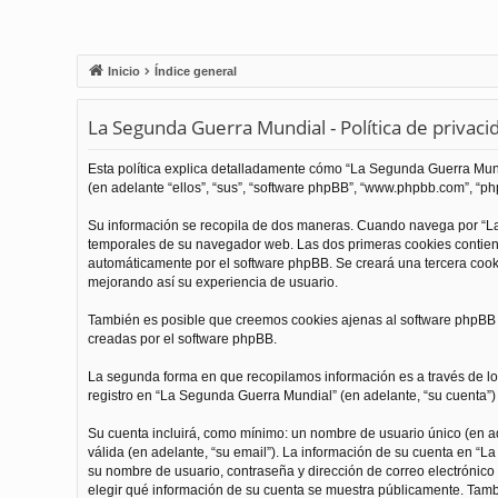
Inicio
Índice general
La Segunda Guerra Mundial - Política de privaci
Esta política explica detalladamente cómo “La Segunda Guerra Mundi
(en adelante “ellos”, “sus”, “software phpBB”, “www.phpbb.com”, “php
Su información se recopila de dos maneras. Cuando navega por “La
temporales de su navegador web. Las dos primeras cookies contienen
automáticamente por el software phpBB. Se creará una tercera coo
mejorando así su experiencia de usuario.
También es posible que creemos cookies ajenas al software phpBB m
creadas por el software phpBB.
La segunda forma en que recopilamos información es a través de los
registro en “La Segunda Guerra Mundial” (en adelante, “su cuenta”) y
Su cuenta incluirá, como mínimo: un nombre de usuario único (en ade
válida (en adelante, “su email”). La información de su cuenta en “L
su nombre de usuario, contraseña y dirección de correo electrónico 
elegir qué información de su cuenta se muestra públicamente. Tamb