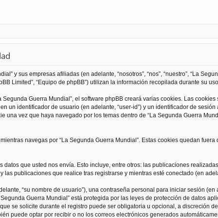
dad
al” y sus empresas afiliadas (en adelante, “nosotros”, “nos”, “nuestro”, “La Seg
BB Limited”, “Equipo de phpBB”) utilizan la información recopilada durante su uso 
 Segunda Guerra Mundial”, el software phpBB creará varias cookies. Las cookies
 un identificador de usuario (en adelante, “user-id”) y un identificador de sesió
kie una vez que haya navegado por los temas dentro de “La Segunda Guerra Mundia
ientras navegas por “La Segunda Guerra Mundial”. Estas cookies quedan fuera de
 datos que usted nos envía. Esto incluye, entre otros: las publicaciones realizad
 las publicaciones que realice tras registrarse y mientras esté conectado (en adela
lante, “su nombre de usuario”), una contraseña personal para iniciar sesión (en a
a Segunda Guerra Mundial” está protegida por las leyes de protección de datos apli
que se solicite durante el registro puede ser obligatoria u opcional, a discreción
ién puede optar por recibir o no los correos electrónicos generados automáticame