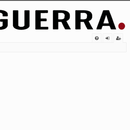
FA
de
eg
Q
nt
ist
ifi
ra
ca
rs
rs
e
e