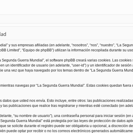
dad
al” y sus empresas afiliadas (en adelante, “nosotros”, “nos”, “nuestro”, “La Seg
BB Limited”, “Equipo de phpBB”) utilizan la información recopilada durante su uso 
 Segunda Guerra Mundial”, el software phpBB creará varias cookies. Las cookies
 un identificador de usuario (en adelante, “user-id”) y un identificador de sesió
kie una vez que haya navegado por los temas dentro de “La Segunda Guerra Mundia
ientras navegas por “La Segunda Guerra Mundial”. Estas cookies quedan fuera de
 datos que usted nos envía. Esto incluye, entre otros: las publicaciones realizad
 las publicaciones que realice tras registrarse y mientras esté conectado (en adela
lante, “su nombre de usuario”), una contraseña personal para iniciar sesión (en a
a Segunda Guerra Mundial” está protegida por las leyes de protección de datos apli
que se solicite durante el registro puede ser obligatoria u opcional, a discreción
ién puede optar por recibir o no los correos electrónicos generados automáticame