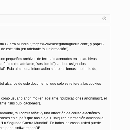
unda Guerra Mundial”, “https://www.lasegundaguerra.com”) y phpBB
de este sitio (en adelante “su información”).
 son pequeños archivos de texto almacenados en los archivos
n anónimo (en adelante, “session-id”), ambos asignados
l”. Esta almacena información sobre los temas que ha leído,
l alcance de este documento, que solo se refiere a las cookies
as como usuario anónimo (en adelante, “publicaciones anónimas”), el
nte, “sus publicaciones”).
delante, “su contraseña”) y una dirección de correo electrónico
cables en el país que nos aloja. Cualquier información adicional a
 de “La Segunda Guerra Mundial”. En todos los casos, usted puede
nte por el software phpBB.