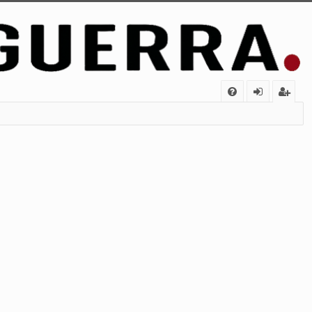
FA
de
eg
Q
nt
ist
ifi
ra
ca
rs
rs
e
e