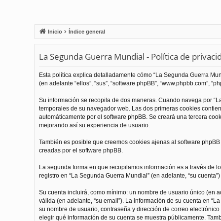
Inicio
Índice general
La Segunda Guerra Mundial - Política de privaci
Esta política explica detalladamente cómo “La Segunda Guerra Mundi
(en adelante “ellos”, “sus”, “software phpBB”, “www.phpbb.com”, “php
Su información se recopila de dos maneras. Cuando navega por “La
temporales de su navegador web. Las dos primeras cookies contienen
automáticamente por el software phpBB. Se creará una tercera coo
mejorando así su experiencia de usuario.
También es posible que creemos cookies ajenas al software phpBB m
creadas por el software phpBB.
La segunda forma en que recopilamos información es a través de los
registro en “La Segunda Guerra Mundial” (en adelante, “su cuenta”) y
Su cuenta incluirá, como mínimo: un nombre de usuario único (en ade
válida (en adelante, “su email”). La información de su cuenta en “L
su nombre de usuario, contraseña y dirección de correo electrónico 
elegir qué información de su cuenta se muestra públicamente. Tamb