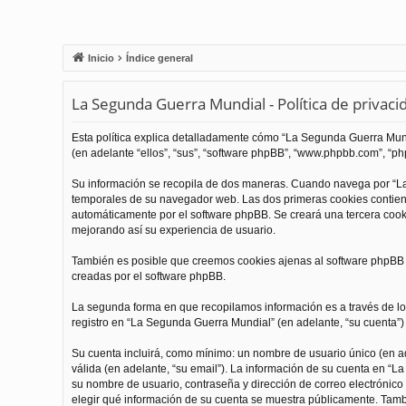
Inicio
Índice general
La Segunda Guerra Mundial - Política de privaci
Esta política explica detalladamente cómo “La Segunda Guerra Mundi
(en adelante “ellos”, “sus”, “software phpBB”, “www.phpbb.com”, “php
Su información se recopila de dos maneras. Cuando navega por “La
temporales de su navegador web. Las dos primeras cookies contienen
automáticamente por el software phpBB. Se creará una tercera coo
mejorando así su experiencia de usuario.
También es posible que creemos cookies ajenas al software phpBB m
creadas por el software phpBB.
La segunda forma en que recopilamos información es a través de los
registro en “La Segunda Guerra Mundial” (en adelante, “su cuenta”) y
Su cuenta incluirá, como mínimo: un nombre de usuario único (en ade
válida (en adelante, “su email”). La información de su cuenta en “L
su nombre de usuario, contraseña y dirección de correo electrónico 
elegir qué información de su cuenta se muestra públicamente. Tamb