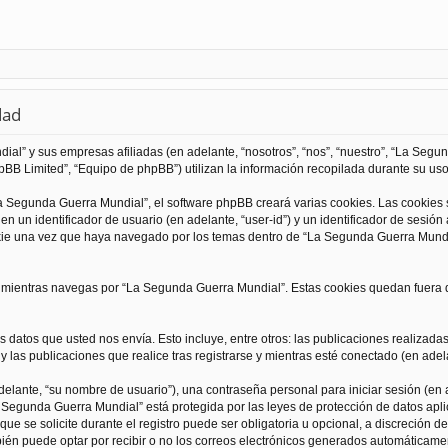
dad
al” y sus empresas afiliadas (en adelante, “nosotros”, “nos”, “nuestro”, “La Seg
BB Limited”, “Equipo de phpBB”) utilizan la información recopilada durante su uso 
 Segunda Guerra Mundial”, el software phpBB creará varias cookies. Las cookies
 un identificador de usuario (en adelante, “user-id”) y un identificador de sesió
kie una vez que haya navegado por los temas dentro de “La Segunda Guerra Mundia
ientras navegas por “La Segunda Guerra Mundial”. Estas cookies quedan fuera de
 datos que usted nos envía. Esto incluye, entre otros: las publicaciones realizad
 las publicaciones que realice tras registrarse y mientras esté conectado (en adela
lante, “su nombre de usuario”), una contraseña personal para iniciar sesión (en a
a Segunda Guerra Mundial” está protegida por las leyes de protección de datos apli
que se solicite durante el registro puede ser obligatoria u opcional, a discreción
ién puede optar por recibir o no los correos electrónicos generados automáticame