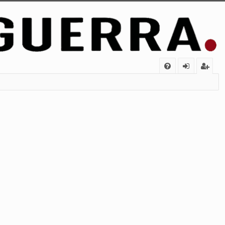
FA
de
eg
Q
nt
ist
ifi
ra
ca
rs
rs
e
e