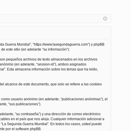
unda Guerra Mundial”, “https://www.lasegundaguerra.com”) y phpBB
de este sitio (en adelante “su información”).
 son pequeños archivos de texto almacenados en los archivos
n anónimo (en adelante, “session-id”), ambos asignados
l”. Esta almacena información sobre los temas que ha leído,
l alcance de este documento, que solo se refiere a las cookies
as como usuario anónimo (en adelante, “publicaciones anónimas”), el
nte, “sus publicaciones”).
delante, “su contraseña”) y una dirección de correo electrónico
cables en el país que nos aloja. Cualquier información adicional a
 de “La Segunda Guerra Mundial”. En todos los casos, usted puede
nte por el software phpBB.