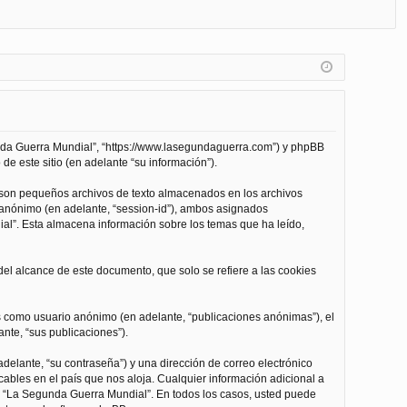
FA
de
eg
Q
nt
ist
ifi
ra
ca
rs
rs
e
unda Guerra Mundial”, “https://www.lasegundaguerra.com”) y phpBB
e
de este sitio (en adelante “su información”).
 son pequeños archivos de texto almacenados en los archivos
n anónimo (en adelante, “session-id”), ambos asignados
l”. Esta almacena información sobre los temas que ha leído,
l alcance de este documento, que solo se refiere a las cookies
as como usuario anónimo (en adelante, “publicaciones anónimas”), el
nte, “sus publicaciones”).
delante, “su contraseña”) y una dirección de correo electrónico
cables en el país que nos aloja. Cualquier información adicional a
 de “La Segunda Guerra Mundial”. En todos los casos, usted puede