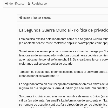
Identificarse
Registrarse
Inicio
Índice general
La Segunda Guerra Mundial - Política de privaci
Esta política explica detalladamente cómo “La Segunda Guerra Mundi
(en adelante “ellos”, “sus”, “software phpBB”, “www.phpbb.com”, “php
Su información se recopila de dos maneras. Cuando navega por “La
temporales de su navegador web. Las dos primeras cookies contienen
automáticamente por el software phpBB. Se creará una tercera coo
mejorando así su experiencia de usuario.
También es posible que creemos cookies ajenas al software phpBB m
creadas por el software phpBB.
La segunda forma en que recopilamos información es a través de los
registro en “La Segunda Guerra Mundial” (en adelante, “su cuenta”) y
Su cuenta incluirá, como mínimo: un nombre de usuario único (en ade
válida (en adelante, “su email”). La información de su cuenta en “L
su nombre de usuario, contraseña y dirección de correo electrónico 