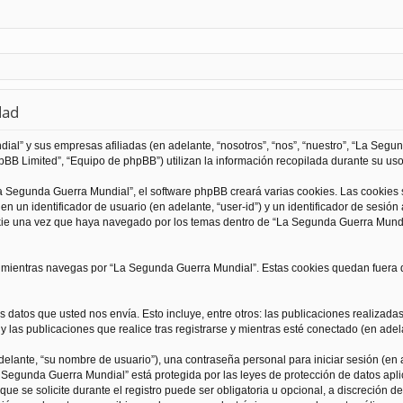
dad
al” y sus empresas afiliadas (en adelante, “nosotros”, “nos”, “nuestro”, “La Seg
BB Limited”, “Equipo de phpBB”) utilizan la información recopilada durante su uso 
 Segunda Guerra Mundial”, el software phpBB creará varias cookies. Las cookies
 un identificador de usuario (en adelante, “user-id”) y un identificador de sesió
kie una vez que haya navegado por los temas dentro de “La Segunda Guerra Mundia
ientras navegas por “La Segunda Guerra Mundial”. Estas cookies quedan fuera de
 datos que usted nos envía. Esto incluye, entre otros: las publicaciones realizad
 las publicaciones que realice tras registrarse y mientras esté conectado (en adela
lante, “su nombre de usuario”), una contraseña personal para iniciar sesión (en a
a Segunda Guerra Mundial” está protegida por las leyes de protección de datos apli
que se solicite durante el registro puede ser obligatoria u opcional, a discreción