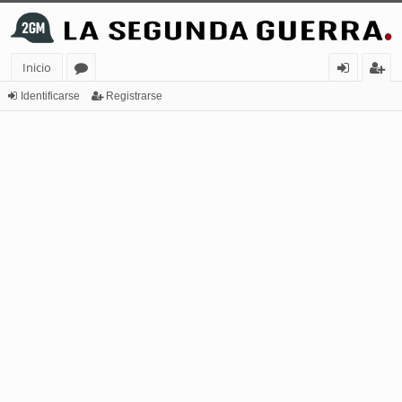
Inicio
or
de
eg
Identificarse
Registrarse
os
nt
ist
ifi
ra
ca
rs
rs
e
e