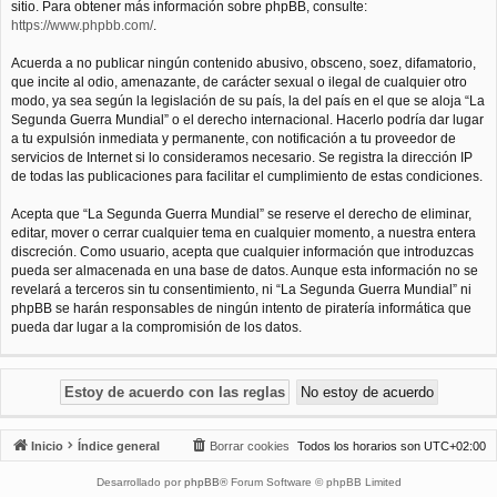
sitio. Para obtener más información sobre phpBB, consulte:
https://www.phpbb.com/
.
Acuerda a no publicar ningún contenido abusivo, obsceno, soez, difamatorio,
que incite al odio, amenazante, de carácter sexual o ilegal de cualquier otro
modo, ya sea según la legislación de su país, la del país en el que se aloja “La
Segunda Guerra Mundial” o el derecho internacional. Hacerlo podría dar lugar
a tu expulsión inmediata y permanente, con notificación a tu proveedor de
servicios de Internet si lo consideramos necesario. Se registra la dirección IP
de todas las publicaciones para facilitar el cumplimiento de estas condiciones.
Acepta que “La Segunda Guerra Mundial” se reserve el derecho de eliminar,
editar, mover o cerrar cualquier tema en cualquier momento, a nuestra entera
discreción. Como usuario, acepta que cualquier información que introduzcas
pueda ser almacenada en una base de datos. Aunque esta información no se
revelará a terceros sin tu consentimiento, ni “La Segunda Guerra Mundial” ni
phpBB se harán responsables de ningún intento de piratería informática que
pueda dar lugar a la compromisión de los datos.
Inicio
Índice general
Borrar cookies
Todos los horarios son
UTC+02:00
Desarrollado por
phpBB
® Forum Software © phpBB Limited