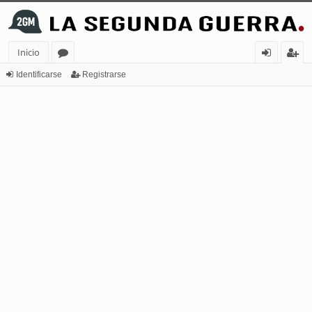
Inicio
or
de
eg
Identificarse
Registrarse
os
nt
ist
ifi
ra
ca
rs
rs
e
e