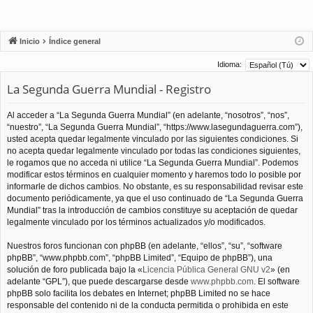
Inicio
Índice general
Idioma:
La Segunda Guerra Mundial - Registro
Al acceder a “La Segunda Guerra Mundial” (en adelante, “nosotros”, “nos”,
“nuestro”, “La Segunda Guerra Mundial”, “https://www.lasegundaguerra.com”),
usted acepta quedar legalmente vinculado por las siguientes condiciones. Si
no acepta quedar legalmente vinculado por todas las condiciones siguientes,
le rogamos que no acceda ni utilice “La Segunda Guerra Mundial”. Podemos
modificar estos términos en cualquier momento y haremos todo lo posible por
informarle de dichos cambios. No obstante, es su responsabilidad revisar este
documento periódicamente, ya que el uso continuado de “La Segunda Guerra
Mundial” tras la introducción de cambios constituye su aceptación de quedar
legalmente vinculado por los términos actualizados y/o modificados.
Nuestros foros funcionan con phpBB (en adelante, “ellos”, “su”, “software
phpBB”, “www.phpbb.com”, “phpBB Limited”, “Equipo de phpBB”), una
solución de foro publicada bajo la «
Licencia Pública General GNU v2
» (en
adelante “GPL”), que puede descargarse desde
www.phpbb.com
. El software
phpBB solo facilita los debates en Internet; phpBB Limited no se hace
responsable del contenido ni de la conducta permitida o prohibida en este