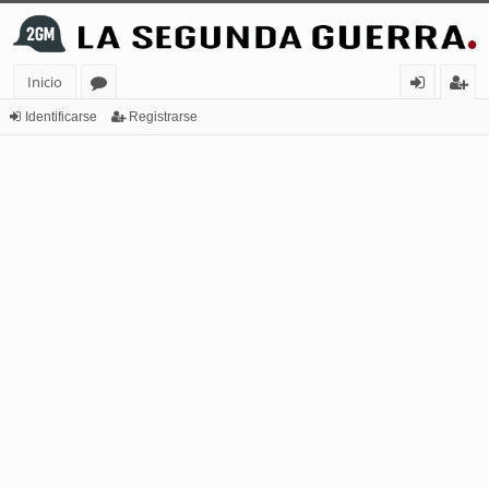
Inicio
or
de
eg
Identificarse
Registrarse
os
nt
ist
ifi
ra
ca
rs
rs
e
e