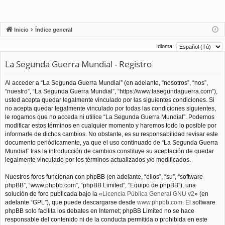
Inicio
Índice general
Idioma:
La Segunda Guerra Mundial - Registro
Al acceder a “La Segunda Guerra Mundial” (en adelante, “nosotros”, “nos”,
“nuestro”, “La Segunda Guerra Mundial”, “https://www.lasegundaguerra.com”),
usted acepta quedar legalmente vinculado por las siguientes condiciones. Si
no acepta quedar legalmente vinculado por todas las condiciones siguientes,
le rogamos que no acceda ni utilice “La Segunda Guerra Mundial”. Podemos
modificar estos términos en cualquier momento y haremos todo lo posible por
informarle de dichos cambios. No obstante, es su responsabilidad revisar este
documento periódicamente, ya que el uso continuado de “La Segunda Guerra
Mundial” tras la introducción de cambios constituye su aceptación de quedar
legalmente vinculado por los términos actualizados y/o modificados.
Nuestros foros funcionan con phpBB (en adelante, “ellos”, “su”, “software
phpBB”, “www.phpbb.com”, “phpBB Limited”, “Equipo de phpBB”), una
solución de foro publicada bajo la «
Licencia Pública General GNU v2
» (en
adelante “GPL”), que puede descargarse desde
www.phpbb.com
. El software
phpBB solo facilita los debates en Internet; phpBB Limited no se hace
responsable del contenido ni de la conducta permitida o prohibida en este