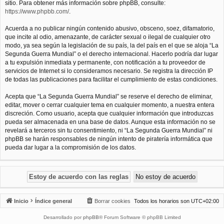
sitio. Para obtener más información sobre phpBB, consulte:
https://www.phpbb.com/
.
Acuerda a no publicar ningún contenido abusivo, obsceno, soez, difamatorio,
que incite al odio, amenazante, de carácter sexual o ilegal de cualquier otro
modo, ya sea según la legislación de su país, la del país en el que se aloja “La
Segunda Guerra Mundial” o el derecho internacional. Hacerlo podría dar lugar
a tu expulsión inmediata y permanente, con notificación a tu proveedor de
servicios de Internet si lo consideramos necesario. Se registra la dirección IP
de todas las publicaciones para facilitar el cumplimiento de estas condiciones.
Acepta que “La Segunda Guerra Mundial” se reserve el derecho de eliminar,
editar, mover o cerrar cualquier tema en cualquier momento, a nuestra entera
discreción. Como usuario, acepta que cualquier información que introduzcas
pueda ser almacenada en una base de datos. Aunque esta información no se
revelará a terceros sin tu consentimiento, ni “La Segunda Guerra Mundial” ni
phpBB se harán responsables de ningún intento de piratería informática que
pueda dar lugar a la compromisión de los datos.
Inicio
Índice general
Borrar cookies
Todos los horarios son
UTC+02:00
Desarrollado por
phpBB
® Forum Software © phpBB Limited