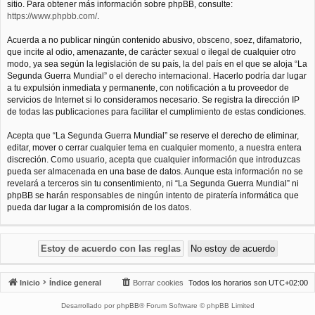
sitio. Para obtener más información sobre phpBB, consulte:
https://www.phpbb.com/
.
Acuerda a no publicar ningún contenido abusivo, obsceno, soez, difamatorio,
que incite al odio, amenazante, de carácter sexual o ilegal de cualquier otro
modo, ya sea según la legislación de su país, la del país en el que se aloja “La
Segunda Guerra Mundial” o el derecho internacional. Hacerlo podría dar lugar
a tu expulsión inmediata y permanente, con notificación a tu proveedor de
servicios de Internet si lo consideramos necesario. Se registra la dirección IP
de todas las publicaciones para facilitar el cumplimiento de estas condiciones.
Acepta que “La Segunda Guerra Mundial” se reserve el derecho de eliminar,
editar, mover o cerrar cualquier tema en cualquier momento, a nuestra entera
discreción. Como usuario, acepta que cualquier información que introduzcas
pueda ser almacenada en una base de datos. Aunque esta información no se
revelará a terceros sin tu consentimiento, ni “La Segunda Guerra Mundial” ni
phpBB se harán responsables de ningún intento de piratería informática que
pueda dar lugar a la compromisión de los datos.
Inicio
Índice general
Borrar cookies
Todos los horarios son
UTC+02:00
Desarrollado por
phpBB
® Forum Software © phpBB Limited