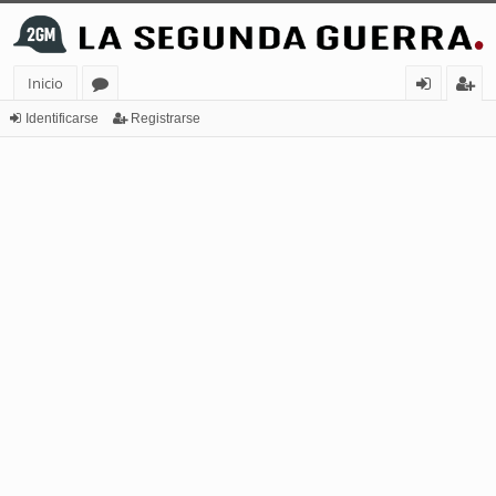
Inicio
or
de
eg
Identificarse
Registrarse
os
nt
ist
ifi
ra
ca
rs
rs
e
e