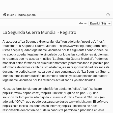
Inicio
Índice general
Idioma:
La Segunda Guerra Mundial - Registro
Al acceder a “La Segunda Guerra Mundial” (en adelante, “nosotros”, “nos”,
“nuestro”, “La Segunda Guerra Mundial”, “https://www.lasegundaguerra.com”),
usted acepta quedar legalmente vinculado por las siguientes condiciones. Si
no acepta quedar legalmente vinculado por todas las condiciones siguientes,
le rogamos que no acceda ni utilice “La Segunda Guerra Mundial”. Podemos
modificar estos términos en cualquier momento y haremos todo lo posible por
informarle de dichos cambios. No obstante, es su responsabilidad revisar este
documento periódicamente, ya que el uso continuado de “La Segunda Guerra
Mundial” tras la introducción de cambios constituye su aceptación de quedar
legalmente vinculado por los términos actualizados y/o modificados.
Nuestros foros funcionan con phpBB (en adelante, “ellos”, “su”, “software
phpBB”, “www.phpbb.com”, “phpBB Limited”, “Equipo de phpBB”), una
solución de foro publicada bajo la «
Licencia Pública General GNU v2
» (en
adelante “GPL”), que puede descargarse desde
www.phpbb.com
. El software
phpBB solo facilita los debates en Internet; phpBB Limited no se hace
responsable del contenido ni de la conducta permitida o prohibida en este