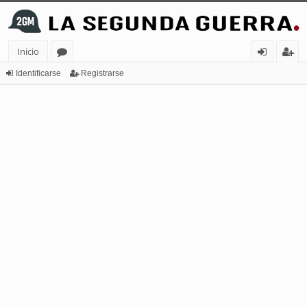
Inicio
or
de
eg
Identificarse
Registrarse
os
nt
ist
ifi
ra
ca
rs
rs
e
e