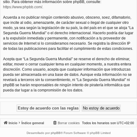
sitio. Para obtener más información sobre phpBB, consulte:
https://www.phpbb.com/
.
Acuerda a no publicar ningún contenido abusivo, obsceno, soez, difamatorio,
que incite al odio, amenazante, de carácter sexual o ilegal de cualquier otro
modo, ya sea según la legislación de su país, la del país en el que se aloja “La
Segunda Guerra Mundial” o el derecho internacional. Hacerlo podría dar lugar
a tu expulsión inmediata y permanente, con notificación a tu proveedor de
servicios de Internet si lo consideramos necesario. Se registra la dirección IP
de todas las publicaciones para facilitar el cumplimiento de estas condiciones.
Acepta que “La Segunda Guerra Mundial” se reserve el derecho de eliminar,
editar, mover o cerrar cualquier tema en cualquier momento, a nuestra entera
discreción. Como usuario, acepta que cualquier información que introduzcas
pueda ser almacenada en una base de datos. Aunque esta información no se
revelará a terceros sin tu consentimiento, ni “La Segunda Guerra Mundial” ni
phpBB se harán responsables de ningún intento de piratería informática que
pueda dar lugar a la compromisión de los datos.
Inicio
Índice general
Borrar cookies
Todos los horarios son
UTC+02:00
Desarrollado por
phpBB
® Forum Software © phpBB Limited