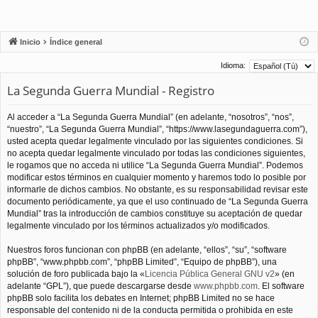
Inicio
Índice general
Idioma:
La Segunda Guerra Mundial - Registro
Al acceder a “La Segunda Guerra Mundial” (en adelante, “nosotros”, “nos”,
“nuestro”, “La Segunda Guerra Mundial”, “https://www.lasegundaguerra.com”),
usted acepta quedar legalmente vinculado por las siguientes condiciones. Si
no acepta quedar legalmente vinculado por todas las condiciones siguientes,
le rogamos que no acceda ni utilice “La Segunda Guerra Mundial”. Podemos
modificar estos términos en cualquier momento y haremos todo lo posible por
informarle de dichos cambios. No obstante, es su responsabilidad revisar este
documento periódicamente, ya que el uso continuado de “La Segunda Guerra
Mundial” tras la introducción de cambios constituye su aceptación de quedar
legalmente vinculado por los términos actualizados y/o modificados.
Nuestros foros funcionan con phpBB (en adelante, “ellos”, “su”, “software
phpBB”, “www.phpbb.com”, “phpBB Limited”, “Equipo de phpBB”), una
solución de foro publicada bajo la «
Licencia Pública General GNU v2
» (en
adelante “GPL”), que puede descargarse desde
www.phpbb.com
. El software
phpBB solo facilita los debates en Internet; phpBB Limited no se hace
responsable del contenido ni de la conducta permitida o prohibida en este