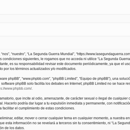
 “nos”, “nuestro”, “La Segunda Guerra Mundial”, “https://www.lasegundaguerra.com
as condiciones siguientes, le rogamos que no acceda ni utilice “La Segunda Guer
tante, es su responsabilidad revisar este documento periódicamente, ya que el us
 por los términos actualizados y/o modificados.
oftware phpBB”, “www.phpbb.com”, “phpBB Limited”, “Equipo de phpBB”), una solució
l software phpBB solo facilita los debates en Internet; phpBB Limited no se hace r
ps://www.phpbb.com/
.
atorio, que incite al odio, amenazante, de carácter sexual o ilegal de cualquier ot
. Hacerlo podría dar lugar a tu expulsión inmediata y permanente, con notificación
a facilitar el cumplimiento de estas condiciones.
iminar, editar, mover o cerrar cualquier tema en cualquier momento, a nuestra en
e esta información no se revelará a terceros sin tu consentimiento, ni “La Segu
ón de los datos.