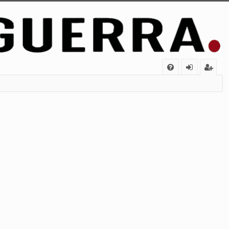
FA
de
eg
Q
nt
ist
ifi
ra
ca
rs
rs
e
e