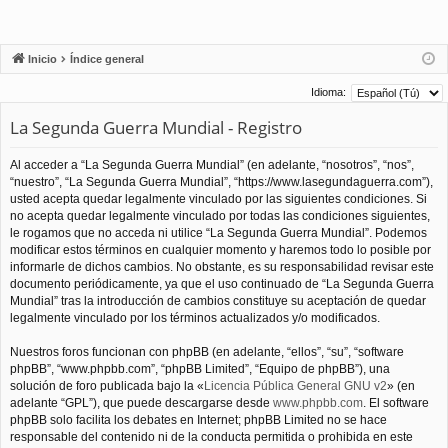
Inicio
Índice general
Idioma:
La Segunda Guerra Mundial - Registro
Al acceder a “La Segunda Guerra Mundial” (en adelante, “nosotros”, “nos”,
“nuestro”, “La Segunda Guerra Mundial”, “https://www.lasegundaguerra.com”),
usted acepta quedar legalmente vinculado por las siguientes condiciones. Si
no acepta quedar legalmente vinculado por todas las condiciones siguientes,
le rogamos que no acceda ni utilice “La Segunda Guerra Mundial”. Podemos
modificar estos términos en cualquier momento y haremos todo lo posible por
informarle de dichos cambios. No obstante, es su responsabilidad revisar este
documento periódicamente, ya que el uso continuado de “La Segunda Guerra
Mundial” tras la introducción de cambios constituye su aceptación de quedar
legalmente vinculado por los términos actualizados y/o modificados.
Nuestros foros funcionan con phpBB (en adelante, “ellos”, “su”, “software
phpBB”, “www.phpbb.com”, “phpBB Limited”, “Equipo de phpBB”), una
solución de foro publicada bajo la «
Licencia Pública General GNU v2
» (en
adelante “GPL”), que puede descargarse desde
www.phpbb.com
. El software
phpBB solo facilita los debates en Internet; phpBB Limited no se hace
responsable del contenido ni de la conducta permitida o prohibida en este