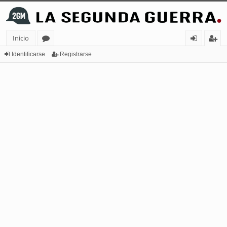
Inicio
or
de
eg
Identificarse
Registrarse
os
nt
ist
ifi
ra
ca
rs
rs
e
e