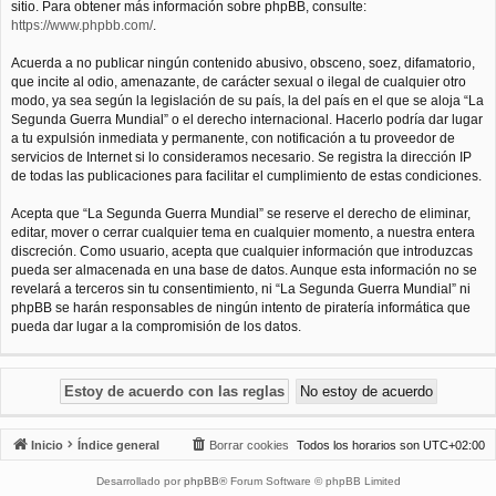
sitio. Para obtener más información sobre phpBB, consulte:
https://www.phpbb.com/
.
Acuerda a no publicar ningún contenido abusivo, obsceno, soez, difamatorio,
que incite al odio, amenazante, de carácter sexual o ilegal de cualquier otro
modo, ya sea según la legislación de su país, la del país en el que se aloja “La
Segunda Guerra Mundial” o el derecho internacional. Hacerlo podría dar lugar
a tu expulsión inmediata y permanente, con notificación a tu proveedor de
servicios de Internet si lo consideramos necesario. Se registra la dirección IP
de todas las publicaciones para facilitar el cumplimiento de estas condiciones.
Acepta que “La Segunda Guerra Mundial” se reserve el derecho de eliminar,
editar, mover o cerrar cualquier tema en cualquier momento, a nuestra entera
discreción. Como usuario, acepta que cualquier información que introduzcas
pueda ser almacenada en una base de datos. Aunque esta información no se
revelará a terceros sin tu consentimiento, ni “La Segunda Guerra Mundial” ni
phpBB se harán responsables de ningún intento de piratería informática que
pueda dar lugar a la compromisión de los datos.
Inicio
Índice general
Borrar cookies
Todos los horarios son
UTC+02:00
Desarrollado por
phpBB
® Forum Software © phpBB Limited