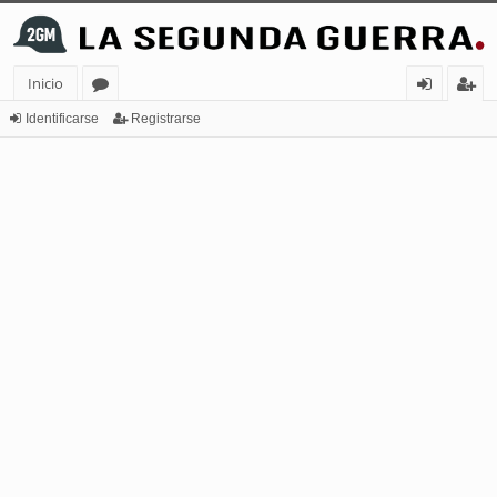
Inicio
or
de
eg
Identificarse
Registrarse
os
nt
ist
ifi
ra
ca
rs
rs
e
e