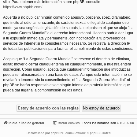
sitio. Para obtener más información sobre phpBB, consulte:
https://www.phpbb.com/
.
Acuerda a no publicar ningún contenido abusivo, obsceno, soez, difamatorio,
que incite al odio, amenazante, de carácter sexual o ilegal de cualquier otro
modo, ya sea según la legislación de su país, la del país en el que se aloja “La
Segunda Guerra Mundial” o el derecho internacional. Hacerlo podría dar lugar
a tu expulsión inmediata y permanente, con notificación a tu proveedor de
servicios de Internet si lo consideramos necesario. Se registra la dirección IP
de todas las publicaciones para facilitar el cumplimiento de estas condiciones.
Acepta que “La Segunda Guerra Mundial” se reserve el derecho de eliminar,
editar, mover o cerrar cualquier tema en cualquier momento, a nuestra entera
discreción. Como usuario, acepta que cualquier información que introduzcas
pueda ser almacenada en una base de datos. Aunque esta información no se
revelará a terceros sin tu consentimiento, ni “La Segunda Guerra Mundial” ni
phpBB se harán responsables de ningún intento de piratería informática que
pueda dar lugar a la compromisión de los datos.
Inicio
Índice general
Borrar cookies
Todos los horarios son
UTC+02:00
Desarrollado por
phpBB
® Forum Software © phpBB Limited