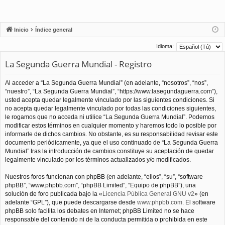
Inicio
Índice general
Idioma:
La Segunda Guerra Mundial - Registro
Al acceder a “La Segunda Guerra Mundial” (en adelante, “nosotros”, “nos”,
“nuestro”, “La Segunda Guerra Mundial”, “https://www.lasegundaguerra.com”),
usted acepta quedar legalmente vinculado por las siguientes condiciones. Si
no acepta quedar legalmente vinculado por todas las condiciones siguientes,
le rogamos que no acceda ni utilice “La Segunda Guerra Mundial”. Podemos
modificar estos términos en cualquier momento y haremos todo lo posible por
informarle de dichos cambios. No obstante, es su responsabilidad revisar este
documento periódicamente, ya que el uso continuado de “La Segunda Guerra
Mundial” tras la introducción de cambios constituye su aceptación de quedar
legalmente vinculado por los términos actualizados y/o modificados.
Nuestros foros funcionan con phpBB (en adelante, “ellos”, “su”, “software
phpBB”, “www.phpbb.com”, “phpBB Limited”, “Equipo de phpBB”), una
solución de foro publicada bajo la «
Licencia Pública General GNU v2
» (en
adelante “GPL”), que puede descargarse desde
www.phpbb.com
. El software
phpBB solo facilita los debates en Internet; phpBB Limited no se hace
responsable del contenido ni de la conducta permitida o prohibida en este