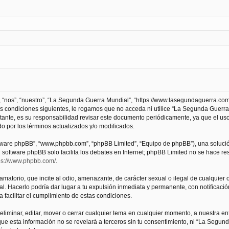
 “nos”, “nuestro”, “La Segunda Guerra Mundial”, “https://www.lasegundaguerra.com
as condiciones siguientes, le rogamos que no acceda ni utilice “La Segunda Guer
tante, es su responsabilidad revisar este documento periódicamente, ya que el us
 por los términos actualizados y/o modificados.
oftware phpBB”, “www.phpbb.com”, “phpBB Limited”, “Equipo de phpBB”), una solució
l software phpBB solo facilita los debates en Internet; phpBB Limited no se hace r
ps://www.phpbb.com/
.
atorio, que incite al odio, amenazante, de carácter sexual o ilegal de cualquier ot
. Hacerlo podría dar lugar a tu expulsión inmediata y permanente, con notificación
a facilitar el cumplimiento de estas condiciones.
iminar, editar, mover o cerrar cualquier tema en cualquier momento, a nuestra en
e esta información no se revelará a terceros sin tu consentimiento, ni “La Segu