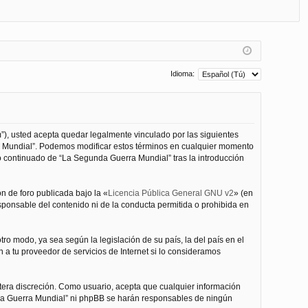
FA
de
eg
Q
nt
ist
ifi
ra
ca
rs
Idioma:
rs
e
e
”), usted acepta quedar legalmente vinculado por las siguientes
ra Mundial”. Podemos modificar estos términos en cualquier momento
o continuado de “La Segunda Guerra Mundial” tras la introducción
n de foro publicada bajo la «
Licencia Pública General GNU v2
» (en
esponsable del contenido ni de la conducta permitida o prohibida en
ro modo, ya sea según la legislación de su país, la del país en el
 a tu proveedor de servicios de Internet si lo consideramos
tera discreción. Como usuario, acepta que cualquier información
nda Guerra Mundial” ni phpBB se harán responsables de ningún