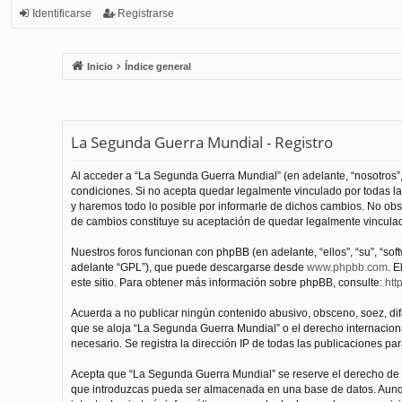
Identificarse
Registrarse
Inicio
Índice general
La Segunda Guerra Mundial - Registro
Al acceder a “La Segunda Guerra Mundial” (en adelante, “nosotros”,
condiciones. Si no acepta quedar legalmente vinculado por todas l
y haremos todo lo posible por informarle de dichos cambios. No obs
de cambios constituye su aceptación de quedar legalmente vinculado
Nuestros foros funcionan con phpBB (en adelante, “ellos”, “su”, “s
adelante “GPL”), que puede descargarse desde
www.phpbb.com
. E
este sitio. Para obtener más información sobre phpBB, consulte:
htt
Acuerda a no publicar ningún contenido abusivo, obsceno, soez, difam
que se aloja “La Segunda Guerra Mundial” o el derecho internacional
necesario. Se registra la dirección IP de todas las publicaciones par
Acepta que “La Segunda Guerra Mundial” se reserve el derecho de el
que introduzcas pueda ser almacenada en una base de datos. Aunqu