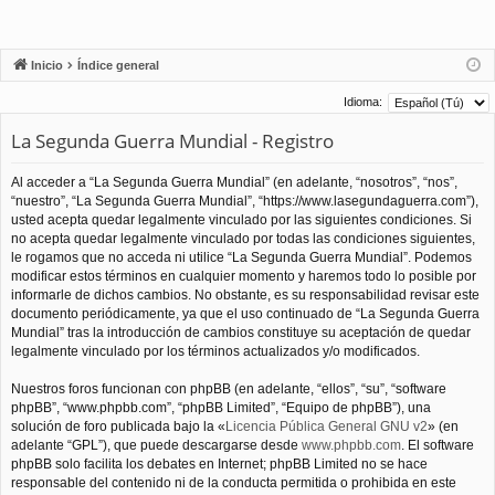
Inicio
Índice general
Idioma:
La Segunda Guerra Mundial - Registro
Al acceder a “La Segunda Guerra Mundial” (en adelante, “nosotros”, “nos”,
“nuestro”, “La Segunda Guerra Mundial”, “https://www.lasegundaguerra.com”),
usted acepta quedar legalmente vinculado por las siguientes condiciones. Si
no acepta quedar legalmente vinculado por todas las condiciones siguientes,
le rogamos que no acceda ni utilice “La Segunda Guerra Mundial”. Podemos
modificar estos términos en cualquier momento y haremos todo lo posible por
informarle de dichos cambios. No obstante, es su responsabilidad revisar este
documento periódicamente, ya que el uso continuado de “La Segunda Guerra
Mundial” tras la introducción de cambios constituye su aceptación de quedar
legalmente vinculado por los términos actualizados y/o modificados.
Nuestros foros funcionan con phpBB (en adelante, “ellos”, “su”, “software
phpBB”, “www.phpbb.com”, “phpBB Limited”, “Equipo de phpBB”), una
solución de foro publicada bajo la «
Licencia Pública General GNU v2
» (en
adelante “GPL”), que puede descargarse desde
www.phpbb.com
. El software
phpBB solo facilita los debates en Internet; phpBB Limited no se hace
responsable del contenido ni de la conducta permitida o prohibida en este