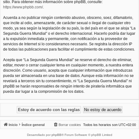
sitio. Para obtener más información sobre phpBB, consulte:
https://www.phpbb.com/
.
Acuerda a no publicar ningún contenido abusivo, obsceno, soez, difamatorio,
que incite al odio, amenazante, de carácter sexual o ilegal de cualquier otro
modo, ya sea según la legislación de su país, la del país en el que se aloja “La
Segunda Guerra Mundial” o el derecho internacional. Hacerlo podría dar lugar
a tu expulsión inmediata y permanente, con notificación a tu proveedor de
servicios de Internet si lo consideramos necesario. Se registra la dirección IP
de todas las publicaciones para facilitar el cumplimiento de estas condiciones.
Acepta que “La Segunda Guerra Mundial” se reserve el derecho de eliminar,
editar, mover o cerrar cualquier tema en cualquier momento, a nuestra entera
discreción. Como usuario, acepta que cualquier información que introduzcas
pueda ser almacenada en una base de datos. Aunque esta información no se
revelará a terceros sin tu consentimiento, ni “La Segunda Guerra Mundial” ni
phpBB se harán responsables de ningún intento de piratería informática que
pueda dar lugar a la compromisión de los datos.
Inicio
Índice general
Borrar cookies
Todos los horarios son
UTC+02:00
Desarrollado por
phpBB
® Forum Software © phpBB Limited