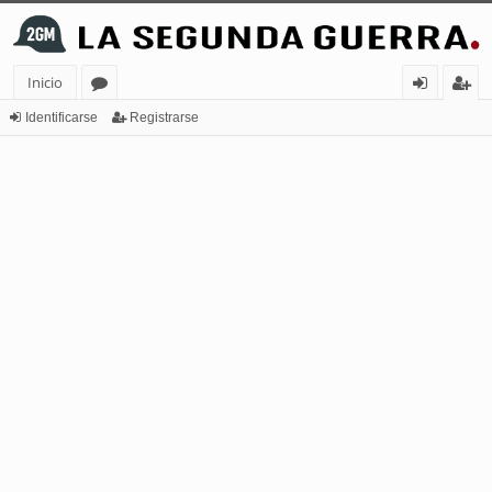
Inicio
or
de
eg
Identificarse
Registrarse
os
nt
ist
ifi
ra
ca
rs
rs
e
e