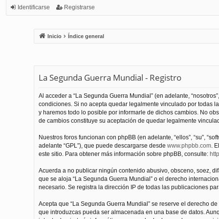
Identificarse
Registrarse
Inicio
Índice general
La Segunda Guerra Mundial - Registro
Al acceder a “La Segunda Guerra Mundial” (en adelante, “nosotros”,
condiciones. Si no acepta quedar legalmente vinculado por todas l
y haremos todo lo posible por informarle de dichos cambios. No obs
de cambios constituye su aceptación de quedar legalmente vinculado
Nuestros foros funcionan con phpBB (en adelante, “ellos”, “su”, “s
adelante “GPL”), que puede descargarse desde
www.phpbb.com
. E
este sitio. Para obtener más información sobre phpBB, consulte:
htt
Acuerda a no publicar ningún contenido abusivo, obsceno, soez, difam
que se aloja “La Segunda Guerra Mundial” o el derecho internacional
necesario. Se registra la dirección IP de todas las publicaciones par
Acepta que “La Segunda Guerra Mundial” se reserve el derecho de el
que introduzcas pueda ser almacenada en una base de datos. Aunqu