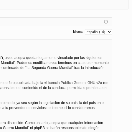
FA
de
eg
Q
nt
ist
ifi
ra
ca
rs
Idioma:
rs
e
e
”), usted acepta quedar legalmente vinculado por las siguientes
ra Mundial”. Podemos modificar estos términos en cualquier momento
o continuado de “La Segunda Guerra Mundial” tras la introducción
n de foro publicada bajo la «
Licencia Pública General GNU v2
» (en
esponsable del contenido ni de la conducta permitida o prohibida en
ro modo, ya sea según la legislación de su país, la del país en el
 a tu proveedor de servicios de Internet si lo consideramos
tera discreción. Como usuario, acepta que cualquier información
nda Guerra Mundial” ni phpBB se harán responsables de ningún