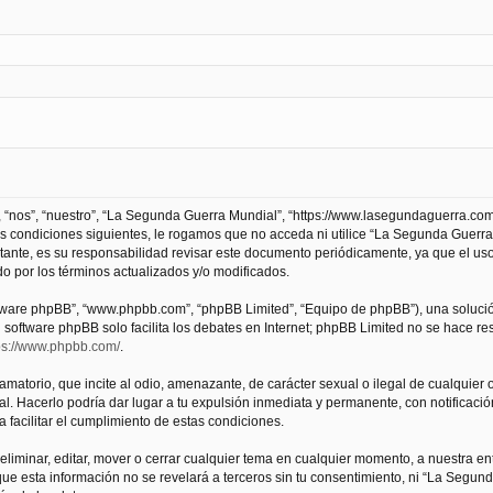
 “nos”, “nuestro”, “La Segunda Guerra Mundial”, “https://www.lasegundaguerra.com
as condiciones siguientes, le rogamos que no acceda ni utilice “La Segunda Guer
tante, es su responsabilidad revisar este documento periódicamente, ya que el us
 por los términos actualizados y/o modificados.
oftware phpBB”, “www.phpbb.com”, “phpBB Limited”, “Equipo de phpBB”), una solució
l software phpBB solo facilita los debates en Internet; phpBB Limited no se hace r
ps://www.phpbb.com/
.
atorio, que incite al odio, amenazante, de carácter sexual o ilegal de cualquier ot
. Hacerlo podría dar lugar a tu expulsión inmediata y permanente, con notificación
a facilitar el cumplimiento de estas condiciones.
iminar, editar, mover o cerrar cualquier tema en cualquier momento, a nuestra en
e esta información no se revelará a terceros sin tu consentimiento, ni “La Segu