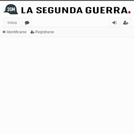
Inicio
or
de
eg
Identificarse
Registrarse
os
nt
ist
ifi
ra
ca
rs
rs
e
e