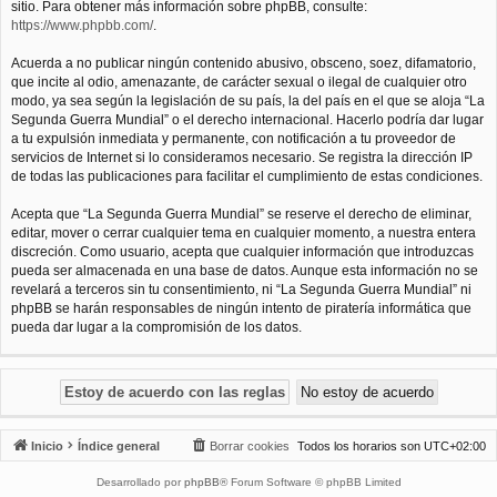
sitio. Para obtener más información sobre phpBB, consulte:
https://www.phpbb.com/
.
Acuerda a no publicar ningún contenido abusivo, obsceno, soez, difamatorio,
que incite al odio, amenazante, de carácter sexual o ilegal de cualquier otro
modo, ya sea según la legislación de su país, la del país en el que se aloja “La
Segunda Guerra Mundial” o el derecho internacional. Hacerlo podría dar lugar
a tu expulsión inmediata y permanente, con notificación a tu proveedor de
servicios de Internet si lo consideramos necesario. Se registra la dirección IP
de todas las publicaciones para facilitar el cumplimiento de estas condiciones.
Acepta que “La Segunda Guerra Mundial” se reserve el derecho de eliminar,
editar, mover o cerrar cualquier tema en cualquier momento, a nuestra entera
discreción. Como usuario, acepta que cualquier información que introduzcas
pueda ser almacenada en una base de datos. Aunque esta información no se
revelará a terceros sin tu consentimiento, ni “La Segunda Guerra Mundial” ni
phpBB se harán responsables de ningún intento de piratería informática que
pueda dar lugar a la compromisión de los datos.
Inicio
Índice general
Borrar cookies
Todos los horarios son
UTC+02:00
Desarrollado por
phpBB
® Forum Software © phpBB Limited