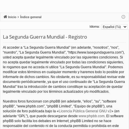
Inicio
Índice general
Idioma:
La Segunda Guerra Mundial - Registro
Al acceder a “La Segunda Guerra Mundial” (en adelante, “nosotros”, “nos”,
“nuestro”, “La Segunda Guerra Mundial”, “https://www.lasegundaguerra.com”),
usted acepta quedar legalmente vinculado por las siguientes condiciones. Si
no acepta quedar legalmente vinculado por todas las condiciones siguientes,
le rogamos que no acceda ni utilice “La Segunda Guerra Mundial”. Podemos
modificar estos términos en cualquier momento y haremos todo lo posible por
informarle de dichos cambios. No obstante, es su responsabilidad revisar este
documento periódicamente, ya que el uso continuado de “La Segunda Guerra
Mundial” tras la introducción de cambios constituye su aceptación de quedar
legalmente vinculado por los términos actualizados y/o modificados.
Nuestros foros funcionan con phpBB (en adelante, “ellos”, “su”, “software
phpBB”, “www.phpbb.com”, “phpBB Limited”, “Equipo de phpBB”), una
solución de foro publicada bajo la «
Licencia Pública General GNU v2
» (en
adelante “GPL”), que puede descargarse desde
www.phpbb.com
. El software
phpBB solo facilita los debates en Internet; phpBB Limited no se hace
responsable del contenido ni de la conducta permitida o prohibida en este