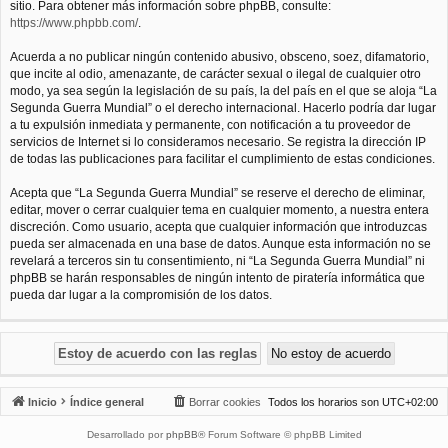
sitio. Para obtener más información sobre phpBB, consulte:
https://www.phpbb.com/
.
Acuerda a no publicar ningún contenido abusivo, obsceno, soez, difamatorio,
que incite al odio, amenazante, de carácter sexual o ilegal de cualquier otro
modo, ya sea según la legislación de su país, la del país en el que se aloja “La
Segunda Guerra Mundial” o el derecho internacional. Hacerlo podría dar lugar
a tu expulsión inmediata y permanente, con notificación a tu proveedor de
servicios de Internet si lo consideramos necesario. Se registra la dirección IP
de todas las publicaciones para facilitar el cumplimiento de estas condiciones.
Acepta que “La Segunda Guerra Mundial” se reserve el derecho de eliminar,
editar, mover o cerrar cualquier tema en cualquier momento, a nuestra entera
discreción. Como usuario, acepta que cualquier información que introduzcas
pueda ser almacenada en una base de datos. Aunque esta información no se
revelará a terceros sin tu consentimiento, ni “La Segunda Guerra Mundial” ni
phpBB se harán responsables de ningún intento de piratería informática que
pueda dar lugar a la compromisión de los datos.
Inicio
Índice general
Borrar cookies
Todos los horarios son
UTC+02:00
Desarrollado por
phpBB
® Forum Software © phpBB Limited