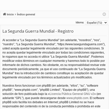
Inicio
Índice general
Idioma:
La Segunda Guerra Mundial - Registro
Al acceder a “La Segunda Guerra Mundial” (en adelante, “nosotros”, “nos”,
“nuestro”, “La Segunda Guerra Mundial”, “https://www.lasegundaguerra.com”),
usted acepta quedar legalmente vinculado por las siguientes condiciones. Si
no acepta quedar legalmente vinculado por todas las condiciones siguientes,
le rogamos que no acceda ni utilice “La Segunda Guerra Mundial”. Podemos
modificar estos términos en cualquier momento y haremos todo lo posible por
informarle de dichos cambios. No obstante, es su responsabilidad revisar este
documento periódicamente, ya que el uso continuado de “La Segunda Guerra
Mundial” tras la introducción de cambios constituye su aceptación de quedar
legalmente vinculado por los términos actualizados y/o modificados.
Nuestros foros funcionan con phpBB (en adelante, “ellos”, “su”, “software
phpBB”, “www.phpbb.com”, “phpBB Limited”, “Equipo de phpBB”), una
solución de foro publicada bajo la «
Licencia Pública General GNU v2
» (en
adelante “GPL”), que puede descargarse desde
www.phpbb.com
. El software
phpBB solo facilita los debates en Internet; phpBB Limited no se hace
responsable del contenido ni de la conducta permitida o prohibida en este