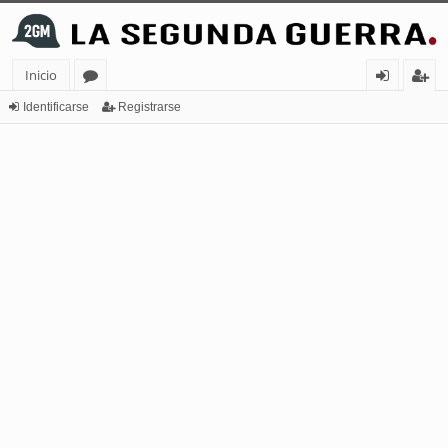
Inicio
or
de
eg
Identificarse
Registrarse
os
nt
ist
ifi
ra
ca
rs
rs
e
e