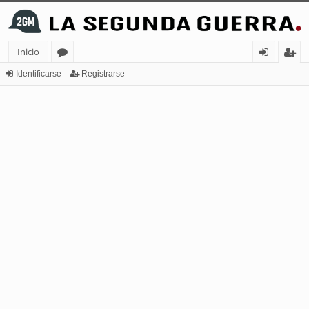
Inicio
or
de
eg
Identificarse
Registrarse
os
nt
ist
ifi
ra
ca
rs
rs
e
e