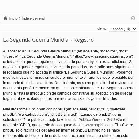
Inicio
Índice general
Idioma:
La Segunda Guerra Mundial - Registro
Al acceder a “La Segunda Guerra Mundial” (en adelante, “nosotros”, “nos”,
“nuestro”, “La Segunda Guerra Mundial”, “https://www.lasegundaguerra.com”),
usted acepta quedar legalmente vinculado por las siguientes condiciones. Si
no acepta quedar legalmente vinculado por todas las condiciones siguientes,
le rogamos que no acceda ni utilice “La Segunda Guerra Mundial”. Podemos
modificar estos términos en cualquier momento y haremos todo lo posible por
informarle de dichos cambios. No obstante, es su responsabilidad revisar este
documento periódicamente, ya que el uso continuado de “La Segunda Guerra
Mundial” tras la introducción de cambios constituye su aceptación de quedar
legalmente vinculado por los términos actualizados y/o modificados.
Nuestros foros funcionan con phpBB (en adelante, “ellos”, “su”, “software
phpBB”, “www.phpbb.com”, “phpBB Limited”, “Equipo de phpBB”), una
solución de foro publicada bajo la «
Licencia Pública General GNU v2
» (en
adelante “GPL”), que puede descargarse desde
www.phpbb.com
. El software
phpBB solo facilita los debates en Internet; phpBB Limited no se hace
responsable del contenido ni de la conducta permitida o prohibida en este