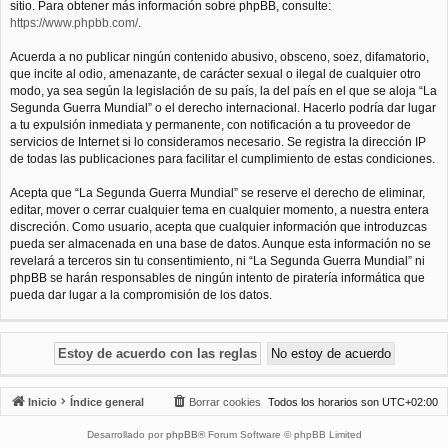
sitio. Para obtener más información sobre phpBB, consulte:
https://www.phpbb.com/
.
Acuerda a no publicar ningún contenido abusivo, obsceno, soez, difamatorio,
que incite al odio, amenazante, de carácter sexual o ilegal de cualquier otro
modo, ya sea según la legislación de su país, la del país en el que se aloja “La
Segunda Guerra Mundial” o el derecho internacional. Hacerlo podría dar lugar
a tu expulsión inmediata y permanente, con notificación a tu proveedor de
servicios de Internet si lo consideramos necesario. Se registra la dirección IP
de todas las publicaciones para facilitar el cumplimiento de estas condiciones.
Acepta que “La Segunda Guerra Mundial” se reserve el derecho de eliminar,
editar, mover o cerrar cualquier tema en cualquier momento, a nuestra entera
discreción. Como usuario, acepta que cualquier información que introduzcas
pueda ser almacenada en una base de datos. Aunque esta información no se
revelará a terceros sin tu consentimiento, ni “La Segunda Guerra Mundial” ni
phpBB se harán responsables de ningún intento de piratería informática que
pueda dar lugar a la compromisión de los datos.
Inicio
Índice general
Borrar cookies
Todos los horarios son
UTC+02:00
Desarrollado por
phpBB
® Forum Software © phpBB Limited