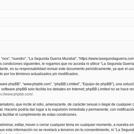
 “nos”, “nuestro”, “La Segunda Guerra Mundial”, “https://www.lasegundaguerra.com
as condiciones siguientes, le rogamos que no acceda ni utilice “La Segunda Guer
tante, es su responsabilidad revisar este documento periódicamente, ya que el us
 por los términos actualizados y/o modificados.
oftware phpBB”, “www.phpbb.com”, “phpBB Limited”, “Equipo de phpBB”), una solució
l software phpBB solo facilita los debates en Internet; phpBB Limited no se hace r
ps://www.phpbb.com/
.
atorio, que incite al odio, amenazante, de carácter sexual o ilegal de cualquier ot
. Hacerlo podría dar lugar a tu expulsión inmediata y permanente, con notificación
a facilitar el cumplimiento de estas condiciones.
iminar, editar, mover o cerrar cualquier tema en cualquier momento, a nuestra en
e esta información no se revelará a terceros sin tu consentimiento, ni “La Segu