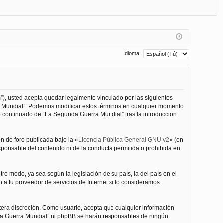
FA
de
eg
Q
nt
ist
ifi
ra
ca
rs
Idioma:
rs
e
e
”), usted acepta quedar legalmente vinculado por las siguientes
ra Mundial”. Podemos modificar estos términos en cualquier momento
o continuado de “La Segunda Guerra Mundial” tras la introducción
n de foro publicada bajo la «
Licencia Pública General GNU v2
» (en
esponsable del contenido ni de la conducta permitida o prohibida en
ro modo, ya sea según la legislación de su país, la del país en el
 a tu proveedor de servicios de Internet si lo consideramos
tera discreción. Como usuario, acepta que cualquier información
nda Guerra Mundial” ni phpBB se harán responsables de ningún