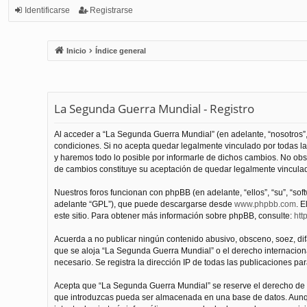
Identificarse
Registrarse
Inicio
Índice general
La Segunda Guerra Mundial - Registro
Al acceder a “La Segunda Guerra Mundial” (en adelante, “nosotros”,
condiciones. Si no acepta quedar legalmente vinculado por todas l
y haremos todo lo posible por informarle de dichos cambios. No obs
de cambios constituye su aceptación de quedar legalmente vinculado
Nuestros foros funcionan con phpBB (en adelante, “ellos”, “su”, “s
adelante “GPL”), que puede descargarse desde
www.phpbb.com
. E
este sitio. Para obtener más información sobre phpBB, consulte:
htt
Acuerda a no publicar ningún contenido abusivo, obsceno, soez, difam
que se aloja “La Segunda Guerra Mundial” o el derecho internacional
necesario. Se registra la dirección IP de todas las publicaciones par
Acepta que “La Segunda Guerra Mundial” se reserve el derecho de el
que introduzcas pueda ser almacenada en una base de datos. Aunqu