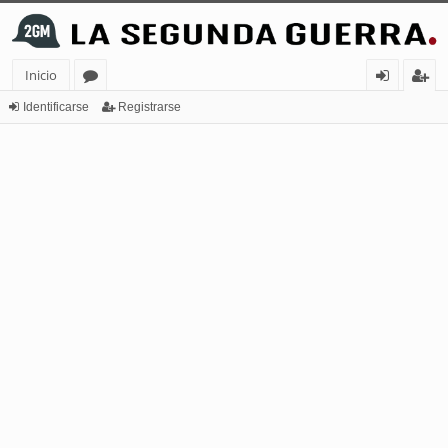
Inicio
or
de
eg
Identificarse
Registrarse
os
nt
ist
ifi
ra
ca
rs
rs
e
e