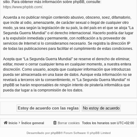
sitio. Para obtener más información sobre phpBB, consulte:
https://www.phpbb.com/
.
Acuerda a no publicar ningún contenido abusivo, obsceno, soez, difamatorio,
que incite al odio, amenazante, de carácter sexual o ilegal de cualquier otro
modo, ya sea según la legislación de su país, la del país en el que se aloja “La
Segunda Guerra Mundial” o el derecho internacional. Hacerlo podría dar lugar
a tu expulsión inmediata y permanente, con notificación a tu proveedor de
servicios de Internet si lo consideramos necesario. Se registra la dirección IP
de todas las publicaciones para facilitar el cumplimiento de estas condiciones.
Acepta que “La Segunda Guerra Mundial” se reserve el derecho de eliminar,
editar, mover o cerrar cualquier tema en cualquier momento, a nuestra entera
discreción. Como usuario, acepta que cualquier información que introduzcas
pueda ser almacenada en una base de datos. Aunque esta información no se
revelará a terceros sin tu consentimiento, ni “La Segunda Guerra Mundial” ni
phpBB se harán responsables de ningún intento de piratería informática que
pueda dar lugar a la compromisión de los datos.
Inicio
Índice general
Borrar cookies
Todos los horarios son
UTC+02:00
Desarrollado por
phpBB
® Forum Software © phpBB Limited