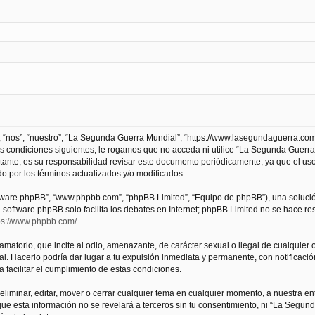
 “nos”, “nuestro”, “La Segunda Guerra Mundial”, “https://www.lasegundaguerra.com
as condiciones siguientes, le rogamos que no acceda ni utilice “La Segunda Guer
tante, es su responsabilidad revisar este documento periódicamente, ya que el us
 por los términos actualizados y/o modificados.
oftware phpBB”, “www.phpbb.com”, “phpBB Limited”, “Equipo de phpBB”), una solució
l software phpBB solo facilita los debates en Internet; phpBB Limited no se hace r
ps://www.phpbb.com/
.
atorio, que incite al odio, amenazante, de carácter sexual o ilegal de cualquier ot
. Hacerlo podría dar lugar a tu expulsión inmediata y permanente, con notificación
a facilitar el cumplimiento de estas condiciones.
iminar, editar, mover o cerrar cualquier tema en cualquier momento, a nuestra en
e esta información no se revelará a terceros sin tu consentimiento, ni “La Segu