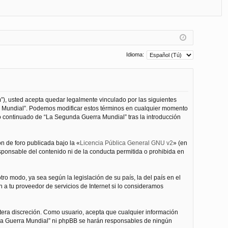
FA
de
eg
Q
nt
ist
ifi
ra
ca
rs
Idioma:
rs
e
e
”), usted acepta quedar legalmente vinculado por las siguientes
ra Mundial”. Podemos modificar estos términos en cualquier momento
o continuado de “La Segunda Guerra Mundial” tras la introducción
n de foro publicada bajo la «
Licencia Pública General GNU v2
» (en
esponsable del contenido ni de la conducta permitida o prohibida en
ro modo, ya sea según la legislación de su país, la del país en el
 a tu proveedor de servicios de Internet si lo consideramos
tera discreción. Como usuario, acepta que cualquier información
nda Guerra Mundial” ni phpBB se harán responsables de ningún