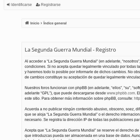
Identificarse
Registrarse
Inicio
Índice general
La Segunda Guerra Mundial - Registro
Al acceder a “La Segunda Guerra Mundial” (en adelante, “nosotros”,
condiciones. Si no acepta quedar legalmente vinculado por todas l
y haremos todo lo posible por informarle de dichos cambios. No obs
de cambios constituye su aceptación de quedar legalmente vinculado
Nuestros foros funcionan con phpBB (en adelante, “ellos”, “su”, “s
adelante “GPL”), que puede descargarse desde
www.phpbb.com
. E
este sitio. Para obtener más información sobre phpBB, consulte:
htt
Acuerda a no publicar ningún contenido abusivo, obsceno, soez, difam
que se aloja “La Segunda Guerra Mundial” o el derecho internacional
necesario. Se registra la dirección IP de todas las publicaciones par
Acepta que “La Segunda Guerra Mundial” se reserve el derecho de el
que introduzcas pueda ser almacenada en una base de datos. Aunqu