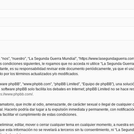
 “nos”, “nuestro”, “La Segunda Guerra Mundial”, “https://www.lasegundaguerra.com
as condiciones siguientes, le rogamos que no acceda ni utilice “La Segunda Guer
tante, es su responsabilidad revisar este documento periódicamente, ya que el us
 por los términos actualizados y/o modificados.
oftware phpBB”, “www.phpbb.com”, “phpBB Limited”, “Equipo de phpBB”), una solució
l software phpBB solo facilita los debates en Internet; phpBB Limited no se hace r
ps://www.phpbb.com/
.
atorio, que incite al odio, amenazante, de carácter sexual o ilegal de cualquier ot
. Hacerlo podría dar lugar a tu expulsión inmediata y permanente, con notificación
a facilitar el cumplimiento de estas condiciones.
iminar, editar, mover o cerrar cualquier tema en cualquier momento, a nuestra en
e esta información no se revelará a terceros sin tu consentimiento, ni “La Segu