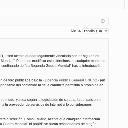
FA
de
eg
Q
nt
ist
ifi
ra
ca
rs
Idioma:
rs
e
e
”), usted acepta quedar legalmente vinculado por las siguientes
ra Mundial”. Podemos modificar estos términos en cualquier momento
o continuado de “La Segunda Guerra Mundial” tras la introducción
n de foro publicada bajo la «
Licencia Pública General GNU v2
» (en
esponsable del contenido ni de la conducta permitida o prohibida en
ro modo, ya sea según la legislación de su país, la del país en el
 a tu proveedor de servicios de Internet si lo consideramos
tera discreción. Como usuario, acepta que cualquier información
nda Guerra Mundial” ni phpBB se harán responsables de ningún