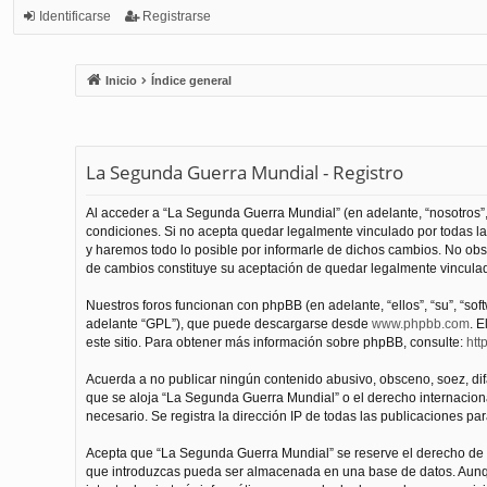
Identificarse
Registrarse
Inicio
Índice general
La Segunda Guerra Mundial - Registro
Al acceder a “La Segunda Guerra Mundial” (en adelante, “nosotros”,
condiciones. Si no acepta quedar legalmente vinculado por todas l
y haremos todo lo posible por informarle de dichos cambios. No obs
de cambios constituye su aceptación de quedar legalmente vinculado
Nuestros foros funcionan con phpBB (en adelante, “ellos”, “su”, “s
adelante “GPL”), que puede descargarse desde
www.phpbb.com
. E
este sitio. Para obtener más información sobre phpBB, consulte:
htt
Acuerda a no publicar ningún contenido abusivo, obsceno, soez, difam
que se aloja “La Segunda Guerra Mundial” o el derecho internacional
necesario. Se registra la dirección IP de todas las publicaciones par
Acepta que “La Segunda Guerra Mundial” se reserve el derecho de el
que introduzcas pueda ser almacenada en una base de datos. Aunqu