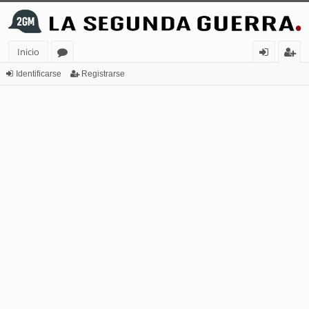
Inicio
or
de
eg
Identificarse
Registrarse
os
nt
ist
ifi
ra
ca
rs
rs
e
e