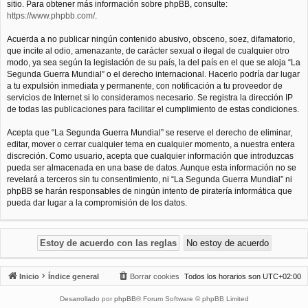
sitio. Para obtener más información sobre phpBB, consulte:
https://www.phpbb.com/
.
Acuerda a no publicar ningún contenido abusivo, obsceno, soez, difamatorio,
que incite al odio, amenazante, de carácter sexual o ilegal de cualquier otro
modo, ya sea según la legislación de su país, la del país en el que se aloja “La
Segunda Guerra Mundial” o el derecho internacional. Hacerlo podría dar lugar
a tu expulsión inmediata y permanente, con notificación a tu proveedor de
servicios de Internet si lo consideramos necesario. Se registra la dirección IP
de todas las publicaciones para facilitar el cumplimiento de estas condiciones.
Acepta que “La Segunda Guerra Mundial” se reserve el derecho de eliminar,
editar, mover o cerrar cualquier tema en cualquier momento, a nuestra entera
discreción. Como usuario, acepta que cualquier información que introduzcas
pueda ser almacenada en una base de datos. Aunque esta información no se
revelará a terceros sin tu consentimiento, ni “La Segunda Guerra Mundial” ni
phpBB se harán responsables de ningún intento de piratería informática que
pueda dar lugar a la compromisión de los datos.
Inicio
Índice general
Borrar cookies
Todos los horarios son
UTC+02:00
Desarrollado por
phpBB
® Forum Software © phpBB Limited