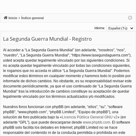
Inicio
Índice general
Idioma:
La Segunda Guerra Mundial - Registro
Al acceder a “La Segunda Guerra Mundial” (en adelante, “nosotros”, “nos”,
“nuestro”, “La Segunda Guerra Mundial”, “https://www.lasegundaguerra.com”),
usted acepta quedar legalmente vinculado por las siguientes condiciones. Si
no acepta quedar legalmente vinculado por todas las condiciones siguientes,
le rogamos que no acceda ni utilice “La Segunda Guerra Mundial”. Podemos
modificar estos términos en cualquier momento y haremos todo lo posible por
informarle de dichos cambios. No obstante, es su responsabilidad revisar este
documento periódicamente, ya que el uso continuado de “La Segunda Guerra
Mundial” tras la introducción de cambios constituye su aceptación de quedar
legalmente vinculado por los términos actualizados y/o modificados.
Nuestros foros funcionan con phpBB (en adelante, “ellos”, “su”, “software
phpBB”, “www.phpbb.com”, “phpBB Limited”, “Equipo de phpBB”), una
solución de foro publicada bajo la «
Licencia Pública General GNU v2
» (en
adelante “GPL”), que puede descargarse desde
www.phpbb.com
. El software
phpBB solo facilita los debates en Internet; phpBB Limited no se hace
responsable del contenido ni de la conducta permitida o prohibida en este