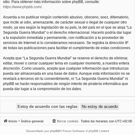
sitio. Para obtener más información sobre phpBB, consulte:
https://www.phpbb.com/
.
Acuerda a no publicar ningún contenido abusivo, obsceno, soez, difamatorio,
que incite al odio, amenazante, de carácter sexual o ilegal de cualquier otro
modo, ya sea según la legislación de su país, la del país en el que se aloja “La
Segunda Guerra Mundial” o el derecho internacional. Hacerlo podría dar lugar
a tu expulsión inmediata y permanente, con notificación a tu proveedor de
servicios de Internet si lo consideramos necesario. Se registra la dirección IP
de todas las publicaciones para facilitar el cumplimiento de estas condiciones.
Acepta que “La Segunda Guerra Mundial” se reserve el derecho de eliminar,
editar, mover o cerrar cualquier tema en cualquier momento, a nuestra entera
discreción. Como usuario, acepta que cualquier información que introduzcas
pueda ser almacenada en una base de datos. Aunque esta información no se
revelará a terceros sin tu consentimiento, ni “La Segunda Guerra Mundial” ni
phpBB se harán responsables de ningún intento de piratería informática que
pueda dar lugar a la compromisión de los datos.
Inicio
Índice general
Borrar cookies
Todos los horarios son
UTC+02:00
Desarrollado por
phpBB
® Forum Software © phpBB Limited