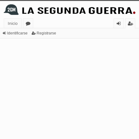
Inicio
or
de
eg
Identificarse
Registrarse
os
nt
ist
ifi
ra
ca
rs
rs
e
e