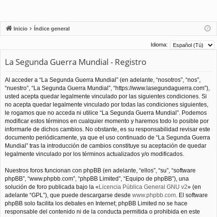
Inicio
Índice general
Idioma:
La Segunda Guerra Mundial - Registro
Al acceder a “La Segunda Guerra Mundial” (en adelante, “nosotros”, “nos”,
“nuestro”, “La Segunda Guerra Mundial”, “https://www.lasegundaguerra.com”),
usted acepta quedar legalmente vinculado por las siguientes condiciones. Si
no acepta quedar legalmente vinculado por todas las condiciones siguientes,
le rogamos que no acceda ni utilice “La Segunda Guerra Mundial”. Podemos
modificar estos términos en cualquier momento y haremos todo lo posible por
informarle de dichos cambios. No obstante, es su responsabilidad revisar este
documento periódicamente, ya que el uso continuado de “La Segunda Guerra
Mundial” tras la introducción de cambios constituye su aceptación de quedar
legalmente vinculado por los términos actualizados y/o modificados.
Nuestros foros funcionan con phpBB (en adelante, “ellos”, “su”, “software
phpBB”, “www.phpbb.com”, “phpBB Limited”, “Equipo de phpBB”), una
solución de foro publicada bajo la «
Licencia Pública General GNU v2
» (en
adelante “GPL”), que puede descargarse desde
www.phpbb.com
. El software
phpBB solo facilita los debates en Internet; phpBB Limited no se hace
responsable del contenido ni de la conducta permitida o prohibida en este