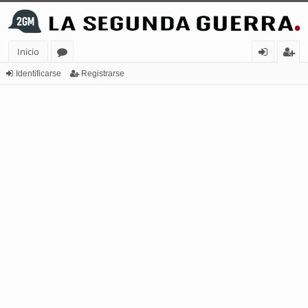
Inicio
or
de
eg
Identificarse
Registrarse
os
nt
ist
ifi
ra
ca
rs
rs
e
e