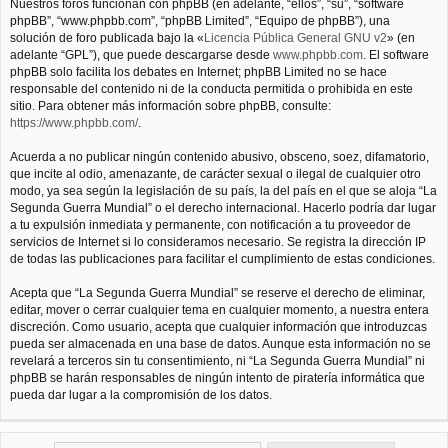
Nuestros foros funcionan con phpBB (en adelante, “ellos”, “su”, “software
phpBB”, “www.phpbb.com”, “phpBB Limited”, “Equipo de phpBB”), una
solución de foro publicada bajo la «
Licencia Pública General GNU v2
» (en
adelante “GPL”), que puede descargarse desde
www.phpbb.com
. El software
phpBB solo facilita los debates en Internet; phpBB Limited no se hace
responsable del contenido ni de la conducta permitida o prohibida en este
sitio. Para obtener más información sobre phpBB, consulte:
https://www.phpbb.com/
.
Acuerda a no publicar ningún contenido abusivo, obsceno, soez, difamatorio,
que incite al odio, amenazante, de carácter sexual o ilegal de cualquier otro
modo, ya sea según la legislación de su país, la del país en el que se aloja “La
Segunda Guerra Mundial” o el derecho internacional. Hacerlo podría dar lugar
a tu expulsión inmediata y permanente, con notificación a tu proveedor de
servicios de Internet si lo consideramos necesario. Se registra la dirección IP
de todas las publicaciones para facilitar el cumplimiento de estas condiciones.
Acepta que “La Segunda Guerra Mundial” se reserve el derecho de eliminar,
editar, mover o cerrar cualquier tema en cualquier momento, a nuestra entera
discreción. Como usuario, acepta que cualquier información que introduzcas
pueda ser almacenada en una base de datos. Aunque esta información no se
revelará a terceros sin tu consentimiento, ni “La Segunda Guerra Mundial” ni
phpBB se harán responsables de ningún intento de piratería informática que
pueda dar lugar a la compromisión de los datos.