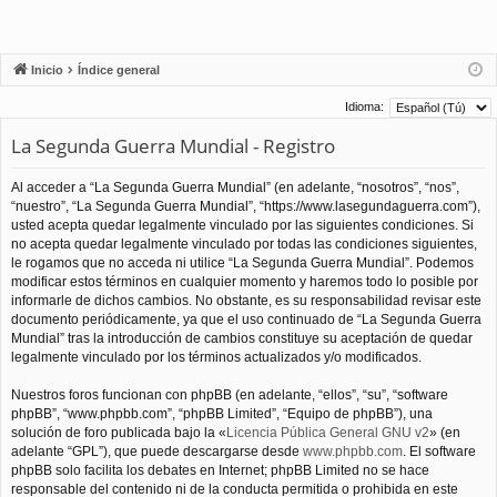
Inicio
Índice general
Idioma:
La Segunda Guerra Mundial - Registro
Al acceder a “La Segunda Guerra Mundial” (en adelante, “nosotros”, “nos”,
“nuestro”, “La Segunda Guerra Mundial”, “https://www.lasegundaguerra.com”),
usted acepta quedar legalmente vinculado por las siguientes condiciones. Si
no acepta quedar legalmente vinculado por todas las condiciones siguientes,
le rogamos que no acceda ni utilice “La Segunda Guerra Mundial”. Podemos
modificar estos términos en cualquier momento y haremos todo lo posible por
informarle de dichos cambios. No obstante, es su responsabilidad revisar este
documento periódicamente, ya que el uso continuado de “La Segunda Guerra
Mundial” tras la introducción de cambios constituye su aceptación de quedar
legalmente vinculado por los términos actualizados y/o modificados.
Nuestros foros funcionan con phpBB (en adelante, “ellos”, “su”, “software
phpBB”, “www.phpbb.com”, “phpBB Limited”, “Equipo de phpBB”), una
solución de foro publicada bajo la «
Licencia Pública General GNU v2
» (en
adelante “GPL”), que puede descargarse desde
www.phpbb.com
. El software
phpBB solo facilita los debates en Internet; phpBB Limited no se hace
responsable del contenido ni de la conducta permitida o prohibida en este