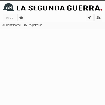
Inicio
or
de
eg
Identificarse
Registrarse
os
nt
ist
ifi
ra
ca
rs
rs
e
e