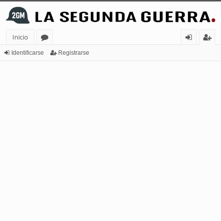
Inicio
or
de
eg
Identificarse
Registrarse
os
nt
ist
ifi
ra
ca
rs
rs
e
e