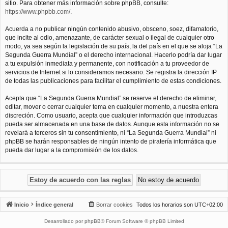
sitio. Para obtener más información sobre phpBB, consulte:
https://www.phpbb.com/
.
Acuerda a no publicar ningún contenido abusivo, obsceno, soez, difamatorio,
que incite al odio, amenazante, de carácter sexual o ilegal de cualquier otro
modo, ya sea según la legislación de su país, la del país en el que se aloja “La
Segunda Guerra Mundial” o el derecho internacional. Hacerlo podría dar lugar
a tu expulsión inmediata y permanente, con notificación a tu proveedor de
servicios de Internet si lo consideramos necesario. Se registra la dirección IP
de todas las publicaciones para facilitar el cumplimiento de estas condiciones.
Acepta que “La Segunda Guerra Mundial” se reserve el derecho de eliminar,
editar, mover o cerrar cualquier tema en cualquier momento, a nuestra entera
discreción. Como usuario, acepta que cualquier información que introduzcas
pueda ser almacenada en una base de datos. Aunque esta información no se
revelará a terceros sin tu consentimiento, ni “La Segunda Guerra Mundial” ni
phpBB se harán responsables de ningún intento de piratería informática que
pueda dar lugar a la compromisión de los datos.
Inicio
Índice general
Borrar cookies
Todos los horarios son
UTC+02:00
Desarrollado por
phpBB
® Forum Software © phpBB Limited