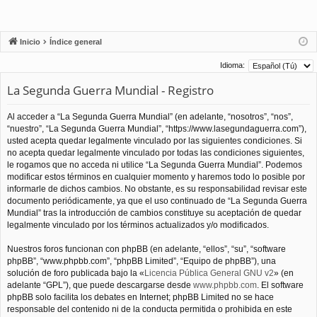
Inicio
Índice general
Idioma:
La Segunda Guerra Mundial - Registro
Al acceder a “La Segunda Guerra Mundial” (en adelante, “nosotros”, “nos”,
“nuestro”, “La Segunda Guerra Mundial”, “https://www.lasegundaguerra.com”),
usted acepta quedar legalmente vinculado por las siguientes condiciones. Si
no acepta quedar legalmente vinculado por todas las condiciones siguientes,
le rogamos que no acceda ni utilice “La Segunda Guerra Mundial”. Podemos
modificar estos términos en cualquier momento y haremos todo lo posible por
informarle de dichos cambios. No obstante, es su responsabilidad revisar este
documento periódicamente, ya que el uso continuado de “La Segunda Guerra
Mundial” tras la introducción de cambios constituye su aceptación de quedar
legalmente vinculado por los términos actualizados y/o modificados.
Nuestros foros funcionan con phpBB (en adelante, “ellos”, “su”, “software
phpBB”, “www.phpbb.com”, “phpBB Limited”, “Equipo de phpBB”), una
solución de foro publicada bajo la «
Licencia Pública General GNU v2
» (en
adelante “GPL”), que puede descargarse desde
www.phpbb.com
. El software
phpBB solo facilita los debates en Internet; phpBB Limited no se hace
responsable del contenido ni de la conducta permitida o prohibida en este