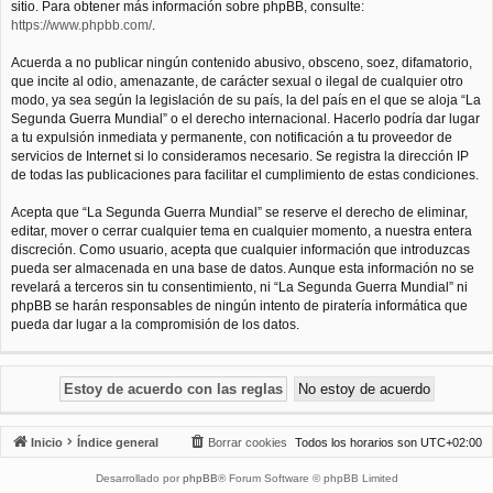
sitio. Para obtener más información sobre phpBB, consulte:
https://www.phpbb.com/
.
Acuerda a no publicar ningún contenido abusivo, obsceno, soez, difamatorio,
que incite al odio, amenazante, de carácter sexual o ilegal de cualquier otro
modo, ya sea según la legislación de su país, la del país en el que se aloja “La
Segunda Guerra Mundial” o el derecho internacional. Hacerlo podría dar lugar
a tu expulsión inmediata y permanente, con notificación a tu proveedor de
servicios de Internet si lo consideramos necesario. Se registra la dirección IP
de todas las publicaciones para facilitar el cumplimiento de estas condiciones.
Acepta que “La Segunda Guerra Mundial” se reserve el derecho de eliminar,
editar, mover o cerrar cualquier tema en cualquier momento, a nuestra entera
discreción. Como usuario, acepta que cualquier información que introduzcas
pueda ser almacenada en una base de datos. Aunque esta información no se
revelará a terceros sin tu consentimiento, ni “La Segunda Guerra Mundial” ni
phpBB se harán responsables de ningún intento de piratería informática que
pueda dar lugar a la compromisión de los datos.
Inicio
Índice general
Borrar cookies
Todos los horarios son
UTC+02:00
Desarrollado por
phpBB
® Forum Software © phpBB Limited