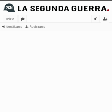
Inicio
or
de
eg
Identificarse
Registrarse
os
nt
ist
ifi
ra
ca
rs
rs
e
e