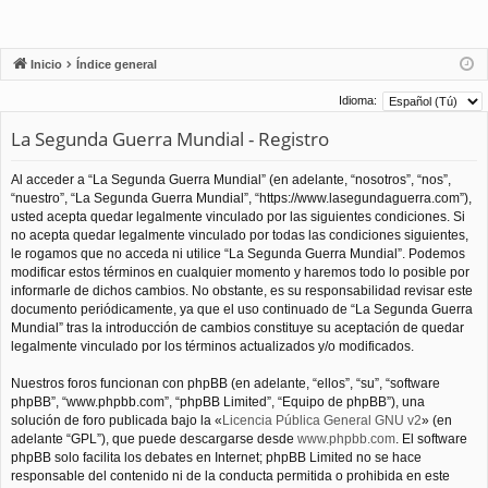
Inicio
Índice general
Idioma:
La Segunda Guerra Mundial - Registro
Al acceder a “La Segunda Guerra Mundial” (en adelante, “nosotros”, “nos”,
“nuestro”, “La Segunda Guerra Mundial”, “https://www.lasegundaguerra.com”),
usted acepta quedar legalmente vinculado por las siguientes condiciones. Si
no acepta quedar legalmente vinculado por todas las condiciones siguientes,
le rogamos que no acceda ni utilice “La Segunda Guerra Mundial”. Podemos
modificar estos términos en cualquier momento y haremos todo lo posible por
informarle de dichos cambios. No obstante, es su responsabilidad revisar este
documento periódicamente, ya que el uso continuado de “La Segunda Guerra
Mundial” tras la introducción de cambios constituye su aceptación de quedar
legalmente vinculado por los términos actualizados y/o modificados.
Nuestros foros funcionan con phpBB (en adelante, “ellos”, “su”, “software
phpBB”, “www.phpbb.com”, “phpBB Limited”, “Equipo de phpBB”), una
solución de foro publicada bajo la «
Licencia Pública General GNU v2
» (en
adelante “GPL”), que puede descargarse desde
www.phpbb.com
. El software
phpBB solo facilita los debates en Internet; phpBB Limited no se hace
responsable del contenido ni de la conducta permitida o prohibida en este