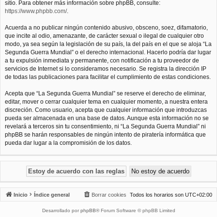
sitio. Para obtener más información sobre phpBB, consulte:
https://www.phpbb.com/
.
Acuerda a no publicar ningún contenido abusivo, obsceno, soez, difamatorio,
que incite al odio, amenazante, de carácter sexual o ilegal de cualquier otro
modo, ya sea según la legislación de su país, la del país en el que se aloja “La
Segunda Guerra Mundial” o el derecho internacional. Hacerlo podría dar lugar
a tu expulsión inmediata y permanente, con notificación a tu proveedor de
servicios de Internet si lo consideramos necesario. Se registra la dirección IP
de todas las publicaciones para facilitar el cumplimiento de estas condiciones.
Acepta que “La Segunda Guerra Mundial” se reserve el derecho de eliminar,
editar, mover o cerrar cualquier tema en cualquier momento, a nuestra entera
discreción. Como usuario, acepta que cualquier información que introduzcas
pueda ser almacenada en una base de datos. Aunque esta información no se
revelará a terceros sin tu consentimiento, ni “La Segunda Guerra Mundial” ni
phpBB se harán responsables de ningún intento de piratería informática que
pueda dar lugar a la compromisión de los datos.
Inicio
Índice general
Borrar cookies
Todos los horarios son
UTC+02:00
Desarrollado por
phpBB
® Forum Software © phpBB Limited