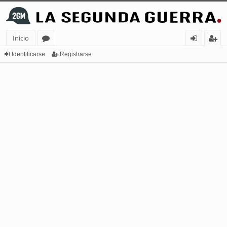
Inicio
or
de
eg
Identificarse
Registrarse
os
nt
ist
ifi
ra
ca
rs
rs
e
e