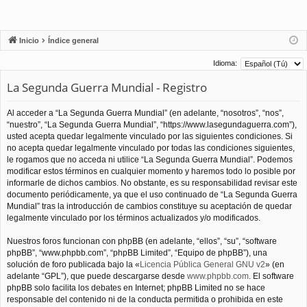
Inicio
Índice general
Idioma:
La Segunda Guerra Mundial - Registro
Al acceder a “La Segunda Guerra Mundial” (en adelante, “nosotros”, “nos”,
“nuestro”, “La Segunda Guerra Mundial”, “https://www.lasegundaguerra.com”),
usted acepta quedar legalmente vinculado por las siguientes condiciones. Si
no acepta quedar legalmente vinculado por todas las condiciones siguientes,
le rogamos que no acceda ni utilice “La Segunda Guerra Mundial”. Podemos
modificar estos términos en cualquier momento y haremos todo lo posible por
informarle de dichos cambios. No obstante, es su responsabilidad revisar este
documento periódicamente, ya que el uso continuado de “La Segunda Guerra
Mundial” tras la introducción de cambios constituye su aceptación de quedar
legalmente vinculado por los términos actualizados y/o modificados.
Nuestros foros funcionan con phpBB (en adelante, “ellos”, “su”, “software
phpBB”, “www.phpbb.com”, “phpBB Limited”, “Equipo de phpBB”), una
solución de foro publicada bajo la «
Licencia Pública General GNU v2
» (en
adelante “GPL”), que puede descargarse desde
www.phpbb.com
. El software
phpBB solo facilita los debates en Internet; phpBB Limited no se hace
responsable del contenido ni de la conducta permitida o prohibida en este