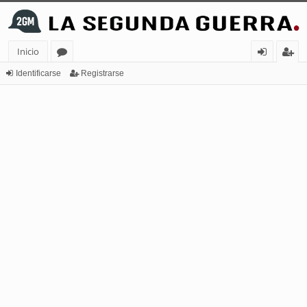
Inicio
or
de
eg
Identificarse
Registrarse
os
nt
ist
ifi
ra
ca
rs
rs
e
e