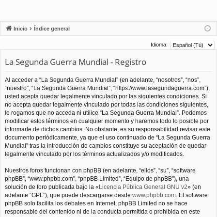
Inicio
Índice general
Idioma:
La Segunda Guerra Mundial - Registro
Al acceder a “La Segunda Guerra Mundial” (en adelante, “nosotros”, “nos”,
“nuestro”, “La Segunda Guerra Mundial”, “https://www.lasegundaguerra.com”),
usted acepta quedar legalmente vinculado por las siguientes condiciones. Si
no acepta quedar legalmente vinculado por todas las condiciones siguientes,
le rogamos que no acceda ni utilice “La Segunda Guerra Mundial”. Podemos
modificar estos términos en cualquier momento y haremos todo lo posible por
informarle de dichos cambios. No obstante, es su responsabilidad revisar este
documento periódicamente, ya que el uso continuado de “La Segunda Guerra
Mundial” tras la introducción de cambios constituye su aceptación de quedar
legalmente vinculado por los términos actualizados y/o modificados.
Nuestros foros funcionan con phpBB (en adelante, “ellos”, “su”, “software
phpBB”, “www.phpbb.com”, “phpBB Limited”, “Equipo de phpBB”), una
solución de foro publicada bajo la «
Licencia Pública General GNU v2
» (en
adelante “GPL”), que puede descargarse desde
www.phpbb.com
. El software
phpBB solo facilita los debates en Internet; phpBB Limited no se hace
responsable del contenido ni de la conducta permitida o prohibida en este