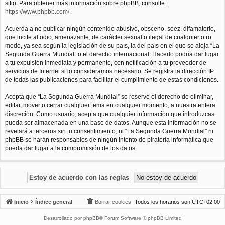
sitio. Para obtener más información sobre phpBB, consulte:
https://www.phpbb.com/
.
Acuerda a no publicar ningún contenido abusivo, obsceno, soez, difamatorio,
que incite al odio, amenazante, de carácter sexual o ilegal de cualquier otro
modo, ya sea según la legislación de su país, la del país en el que se aloja “La
Segunda Guerra Mundial” o el derecho internacional. Hacerlo podría dar lugar
a tu expulsión inmediata y permanente, con notificación a tu proveedor de
servicios de Internet si lo consideramos necesario. Se registra la dirección IP
de todas las publicaciones para facilitar el cumplimiento de estas condiciones.
Acepta que “La Segunda Guerra Mundial” se reserve el derecho de eliminar,
editar, mover o cerrar cualquier tema en cualquier momento, a nuestra entera
discreción. Como usuario, acepta que cualquier información que introduzcas
pueda ser almacenada en una base de datos. Aunque esta información no se
revelará a terceros sin tu consentimiento, ni “La Segunda Guerra Mundial” ni
phpBB se harán responsables de ningún intento de piratería informática que
pueda dar lugar a la compromisión de los datos.
Inicio
Índice general
Borrar cookies
Todos los horarios son
UTC+02:00
Desarrollado por
phpBB
® Forum Software © phpBB Limited