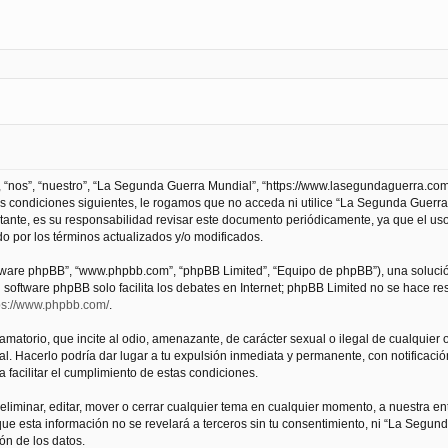
 “nos”, “nuestro”, “La Segunda Guerra Mundial”, “https://www.lasegundaguerra.com
as condiciones siguientes, le rogamos que no acceda ni utilice “La Segunda Guer
tante, es su responsabilidad revisar este documento periódicamente, ya que el us
 por los términos actualizados y/o modificados.
oftware phpBB”, “www.phpbb.com”, “phpBB Limited”, “Equipo de phpBB”), una solució
l software phpBB solo facilita los debates en Internet; phpBB Limited no se hace r
ps://www.phpbb.com/
.
atorio, que incite al odio, amenazante, de carácter sexual o ilegal de cualquier ot
. Hacerlo podría dar lugar a tu expulsión inmediata y permanente, con notificación
a facilitar el cumplimiento de estas condiciones.
iminar, editar, mover o cerrar cualquier tema en cualquier momento, a nuestra en
e esta información no se revelará a terceros sin tu consentimiento, ni “La Segu
ón de los datos.