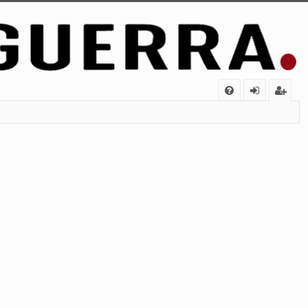
FA
de
eg
Q
nt
ist
ifi
ra
ca
rs
rs
e
e