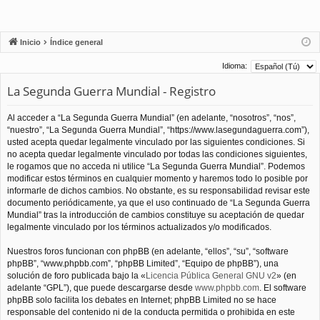
Inicio
Índice general
Idioma:
La Segunda Guerra Mundial - Registro
Al acceder a “La Segunda Guerra Mundial” (en adelante, “nosotros”, “nos”,
“nuestro”, “La Segunda Guerra Mundial”, “https://www.lasegundaguerra.com”),
usted acepta quedar legalmente vinculado por las siguientes condiciones. Si
no acepta quedar legalmente vinculado por todas las condiciones siguientes,
le rogamos que no acceda ni utilice “La Segunda Guerra Mundial”. Podemos
modificar estos términos en cualquier momento y haremos todo lo posible por
informarle de dichos cambios. No obstante, es su responsabilidad revisar este
documento periódicamente, ya que el uso continuado de “La Segunda Guerra
Mundial” tras la introducción de cambios constituye su aceptación de quedar
legalmente vinculado por los términos actualizados y/o modificados.
Nuestros foros funcionan con phpBB (en adelante, “ellos”, “su”, “software
phpBB”, “www.phpbb.com”, “phpBB Limited”, “Equipo de phpBB”), una
solución de foro publicada bajo la «
Licencia Pública General GNU v2
» (en
adelante “GPL”), que puede descargarse desde
www.phpbb.com
. El software
phpBB solo facilita los debates en Internet; phpBB Limited no se hace
responsable del contenido ni de la conducta permitida o prohibida en este