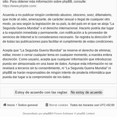
sitio. Para obtener más información sobre phpBB, consulte:
https://www.phpbb.com/
.
Acuerda a no publicar ningún contenido abusivo, obsceno, soez, difamatorio,
que incite al odio, amenazante, de carácter sexual o ilegal de cualquier otro
modo, ya sea según la legislación de su país, la del país en el que se aloja “La
Segunda Guerra Mundial” o el derecho internacional. Hacerlo podría dar lugar
a tu expulsión inmediata y permanente, con notificación a tu proveedor de
servicios de Internet si lo consideramos necesario. Se registra la dirección IP
de todas las publicaciones para facilitar el cumplimiento de estas condiciones.
Acepta que “La Segunda Guerra Mundial” se reserve el derecho de eliminar,
editar, mover o cerrar cualquier tema en cualquier momento, a nuestra entera
discreción. Como usuario, acepta que cualquier información que introduzcas
pueda ser almacenada en una base de datos. Aunque esta información no se
revelará a terceros sin tu consentimiento, ni “La Segunda Guerra Mundial” ni
phpBB se harán responsables de ningún intento de piratería informática que
pueda dar lugar a la compromisión de los datos.
Inicio
Índice general
Borrar cookies
Todos los horarios son
UTC+02:00
Desarrollado por
phpBB
® Forum Software © phpBB Limited