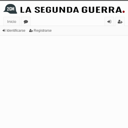
Inicio
or
de
eg
Identificarse
Registrarse
os
nt
ist
ifi
ra
ca
rs
rs
e
e