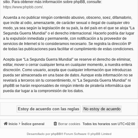
sitio. Para obtener más información sobre phpBB, consulte:
https://www.phpbb.com/
.
Acuerda a no publicar ningún contenido abusivo, obsceno, soez, difamatorio,
que incite al odio, amenazante, de carácter sexual o ilegal de cualquier otro
modo, ya sea según la legislación de su país, la del país en el que se aloja “La
Segunda Guerra Mundial” o el derecho internacional. Hacerlo podría dar lugar
a tu expulsión inmediata y permanente, con notificación a tu proveedor de
servicios de Internet si lo consideramos necesario. Se registra la dirección IP
de todas las publicaciones para facilitar el cumplimiento de estas condiciones.
Acepta que “La Segunda Guerra Mundial” se reserve el derecho de eliminar,
editar, mover o cerrar cualquier tema en cualquier momento, a nuestra entera
discreción. Como usuario, acepta que cualquier información que introduzcas
pueda ser almacenada en una base de datos. Aunque esta información no se
revelará a terceros sin tu consentimiento, ni “La Segunda Guerra Mundial” ni
phpBB se harán responsables de ningún intento de piratería informática que
pueda dar lugar a la compromisión de los datos.
Inicio
Índice general
Borrar cookies
Todos los horarios son
UTC+02:00
Desarrollado por
phpBB
® Forum Software © phpBB Limited