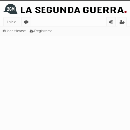
Inicio
or
de
eg
Identificarse
Registrarse
os
nt
ist
ifi
ra
ca
rs
rs
e
e