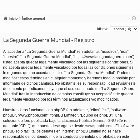
Inicio
Índice general
Idioma:
La Segunda Guerra Mundial - Registro
Al acceder a “La Segunda Guerra Mundial” (en adelante, “nosotros”, “nos”,
“nuestro”, “La Segunda Guerra Mundial”, “https://www.lasegundaguerra.com”),
usted acepta quedar legalmente vinculado por las siguientes condiciones. Si
no acepta quedar legalmente vinculado por todas las condiciones siguientes,
le rogamos que no acceda ni utilice “La Segunda Guerra Mundial”. Podemos
modificar estos términos en cualquier momento y haremos todo lo posible por
informarle de dichos cambios. No obstante, es su responsabilidad revisar este
documento periódicamente, ya que el uso continuado de “La Segunda Guerra
Mundial” tras la introducción de cambios constituye su aceptación de quedar
legalmente vinculado por los términos actualizados y/o modificados.
Nuestros foros funcionan con phpBB (en adelante, “ellos”, “su”, “software
phpBB”, “www.phpbb.com”, “phpBB Limited”, “Equipo de phpBB”), una
solución de foro publicada bajo la «
Licencia Pública General GNU v2
» (en
adelante “GPL”), que puede descargarse desde
www.phpbb.com
. El software
phpBB solo facilita los debates en Internet; phpBB Limited no se hace
responsable del contenido ni de la conducta permitida o prohibida en este