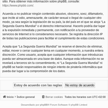
sitio. Para obtener más información sobre phpBB, consulte:
https://www.phpbb.com/
.
Acuerda a no publicar ningún contenido abusivo, obsceno, soez, difamatorio,
que incite al odio, amenazante, de carácter sexual o ilegal de cualquier otro
modo, ya sea según la legislación de su país, la del país en el que se aloja “La
Segunda Guerra Mundial” o el derecho internacional. Hacerlo podría dar lugar
a tu expulsión inmediata y permanente, con notificación a tu proveedor de
servicios de Internet si lo consideramos necesario. Se registra la dirección IP
de todas las publicaciones para facilitar el cumplimiento de estas condiciones.
Acepta que “La Segunda Guerra Mundial” se reserve el derecho de eliminar,
editar, mover o cerrar cualquier tema en cualquier momento, a nuestra entera
discreción. Como usuario, acepta que cualquier información que introduzcas
pueda ser almacenada en una base de datos. Aunque esta información no se
revelará a terceros sin tu consentimiento, ni “La Segunda Guerra Mundial” ni
phpBB se harán responsables de ningún intento de piratería informática que
pueda dar lugar a la compromisión de los datos.
Inicio
Índice general
Borrar cookies
Todos los horarios son
UTC+02:00
Desarrollado por
phpBB
® Forum Software © phpBB Limited