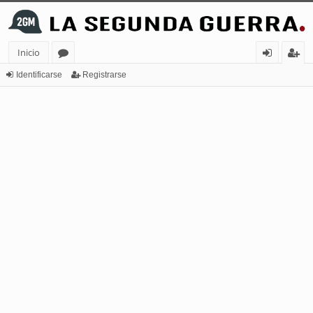
Inicio
or
de
eg
Identificarse
Registrarse
os
nt
ist
ifi
ra
ca
rs
rs
e
e