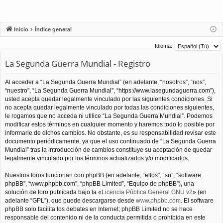
Inicio
Índice general
Idioma:
La Segunda Guerra Mundial - Registro
Al acceder a “La Segunda Guerra Mundial” (en adelante, “nosotros”, “nos”,
“nuestro”, “La Segunda Guerra Mundial”, “https://www.lasegundaguerra.com”),
usted acepta quedar legalmente vinculado por las siguientes condiciones. Si
no acepta quedar legalmente vinculado por todas las condiciones siguientes,
le rogamos que no acceda ni utilice “La Segunda Guerra Mundial”. Podemos
modificar estos términos en cualquier momento y haremos todo lo posible por
informarle de dichos cambios. No obstante, es su responsabilidad revisar este
documento periódicamente, ya que el uso continuado de “La Segunda Guerra
Mundial” tras la introducción de cambios constituye su aceptación de quedar
legalmente vinculado por los términos actualizados y/o modificados.
Nuestros foros funcionan con phpBB (en adelante, “ellos”, “su”, “software
phpBB”, “www.phpbb.com”, “phpBB Limited”, “Equipo de phpBB”), una
solución de foro publicada bajo la «
Licencia Pública General GNU v2
» (en
adelante “GPL”), que puede descargarse desde
www.phpbb.com
. El software
phpBB solo facilita los debates en Internet; phpBB Limited no se hace
responsable del contenido ni de la conducta permitida o prohibida en este