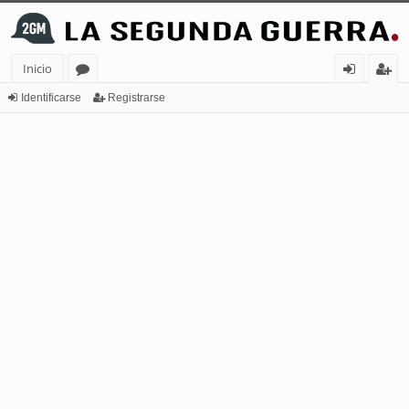
Inicio
or
de
eg
Identificarse
Registrarse
os
nt
ist
ifi
ra
ca
rs
rs
e
e