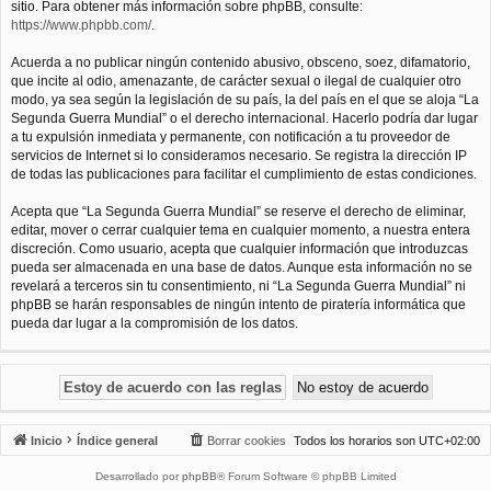
sitio. Para obtener más información sobre phpBB, consulte:
https://www.phpbb.com/
.
Acuerda a no publicar ningún contenido abusivo, obsceno, soez, difamatorio,
que incite al odio, amenazante, de carácter sexual o ilegal de cualquier otro
modo, ya sea según la legislación de su país, la del país en el que se aloja “La
Segunda Guerra Mundial” o el derecho internacional. Hacerlo podría dar lugar
a tu expulsión inmediata y permanente, con notificación a tu proveedor de
servicios de Internet si lo consideramos necesario. Se registra la dirección IP
de todas las publicaciones para facilitar el cumplimiento de estas condiciones.
Acepta que “La Segunda Guerra Mundial” se reserve el derecho de eliminar,
editar, mover o cerrar cualquier tema en cualquier momento, a nuestra entera
discreción. Como usuario, acepta que cualquier información que introduzcas
pueda ser almacenada en una base de datos. Aunque esta información no se
revelará a terceros sin tu consentimiento, ni “La Segunda Guerra Mundial” ni
phpBB se harán responsables de ningún intento de piratería informática que
pueda dar lugar a la compromisión de los datos.
Inicio
Índice general
Borrar cookies
Todos los horarios son
UTC+02:00
Desarrollado por
phpBB
® Forum Software © phpBB Limited