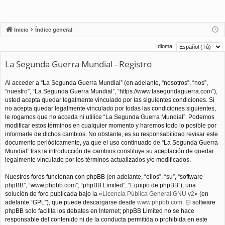
Inicio
Índice general
Idioma:
La Segunda Guerra Mundial - Registro
Al acceder a “La Segunda Guerra Mundial” (en adelante, “nosotros”, “nos”,
“nuestro”, “La Segunda Guerra Mundial”, “https://www.lasegundaguerra.com”),
usted acepta quedar legalmente vinculado por las siguientes condiciones. Si
no acepta quedar legalmente vinculado por todas las condiciones siguientes,
le rogamos que no acceda ni utilice “La Segunda Guerra Mundial”. Podemos
modificar estos términos en cualquier momento y haremos todo lo posible por
informarle de dichos cambios. No obstante, es su responsabilidad revisar este
documento periódicamente, ya que el uso continuado de “La Segunda Guerra
Mundial” tras la introducción de cambios constituye su aceptación de quedar
legalmente vinculado por los términos actualizados y/o modificados.
Nuestros foros funcionan con phpBB (en adelante, “ellos”, “su”, “software
phpBB”, “www.phpbb.com”, “phpBB Limited”, “Equipo de phpBB”), una
solución de foro publicada bajo la «
Licencia Pública General GNU v2
» (en
adelante “GPL”), que puede descargarse desde
www.phpbb.com
. El software
phpBB solo facilita los debates en Internet; phpBB Limited no se hace
responsable del contenido ni de la conducta permitida o prohibida en este