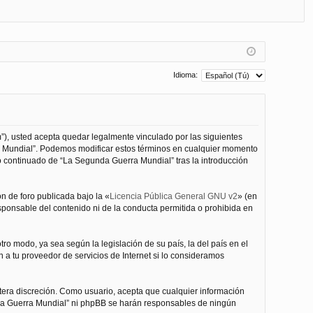
FA
de
eg
Q
nt
ist
ifi
ra
ca
rs
Idioma:
rs
e
e
”), usted acepta quedar legalmente vinculado por las siguientes
ra Mundial”. Podemos modificar estos términos en cualquier momento
o continuado de “La Segunda Guerra Mundial” tras la introducción
n de foro publicada bajo la «
Licencia Pública General GNU v2
» (en
esponsable del contenido ni de la conducta permitida o prohibida en
ro modo, ya sea según la legislación de su país, la del país en el
 a tu proveedor de servicios de Internet si lo consideramos
tera discreción. Como usuario, acepta que cualquier información
nda Guerra Mundial” ni phpBB se harán responsables de ningún