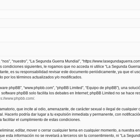
 “nos”, “nuestro”, “La Segunda Guerra Mundial”, “https://www.lasegundaguerra.com
as condiciones siguientes, le rogamos que no acceda ni utilice “La Segunda Guer
tante, es su responsabilidad revisar este documento periódicamente, ya que el us
 por los términos actualizados y/o modificados.
oftware phpBB”, “www.phpbb.com”, “phpBB Limited”, “Equipo de phpBB”), una solució
l software phpBB solo facilita los debates en Internet; phpBB Limited no se hace r
ps://www.phpbb.com/
.
atorio, que incite al odio, amenazante, de carácter sexual o ilegal de cualquier ot
. Hacerlo podría dar lugar a tu expulsión inmediata y permanente, con notificación
a facilitar el cumplimiento de estas condiciones.
iminar, editar, mover o cerrar cualquier tema en cualquier momento, a nuestra en
e esta información no se revelará a terceros sin tu consentimiento, ni “La Segu