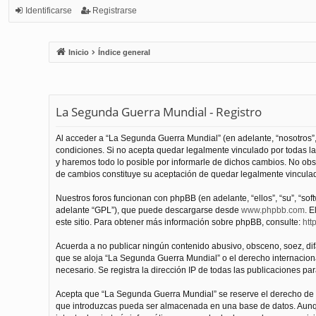
Identificarse
Registrarse
Inicio
Índice general
La Segunda Guerra Mundial - Registro
Al acceder a “La Segunda Guerra Mundial” (en adelante, “nosotros”,
condiciones. Si no acepta quedar legalmente vinculado por todas l
y haremos todo lo posible por informarle de dichos cambios. No obs
de cambios constituye su aceptación de quedar legalmente vinculado
Nuestros foros funcionan con phpBB (en adelante, “ellos”, “su”, “s
adelante “GPL”), que puede descargarse desde
www.phpbb.com
. E
este sitio. Para obtener más información sobre phpBB, consulte:
htt
Acuerda a no publicar ningún contenido abusivo, obsceno, soez, difam
que se aloja “La Segunda Guerra Mundial” o el derecho internacional
necesario. Se registra la dirección IP de todas las publicaciones par
Acepta que “La Segunda Guerra Mundial” se reserve el derecho de el
que introduzcas pueda ser almacenada en una base de datos. Aunqu