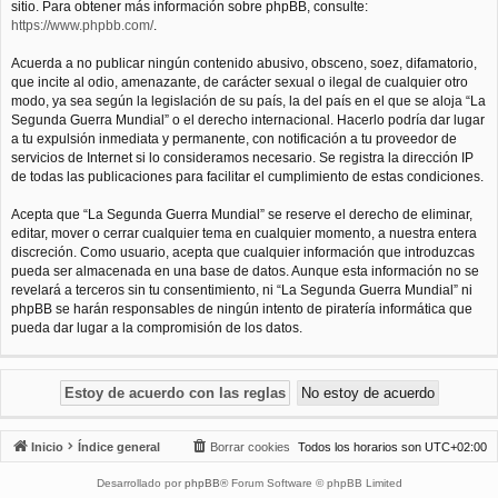
sitio. Para obtener más información sobre phpBB, consulte:
https://www.phpbb.com/
.
Acuerda a no publicar ningún contenido abusivo, obsceno, soez, difamatorio,
que incite al odio, amenazante, de carácter sexual o ilegal de cualquier otro
modo, ya sea según la legislación de su país, la del país en el que se aloja “La
Segunda Guerra Mundial” o el derecho internacional. Hacerlo podría dar lugar
a tu expulsión inmediata y permanente, con notificación a tu proveedor de
servicios de Internet si lo consideramos necesario. Se registra la dirección IP
de todas las publicaciones para facilitar el cumplimiento de estas condiciones.
Acepta que “La Segunda Guerra Mundial” se reserve el derecho de eliminar,
editar, mover o cerrar cualquier tema en cualquier momento, a nuestra entera
discreción. Como usuario, acepta que cualquier información que introduzcas
pueda ser almacenada en una base de datos. Aunque esta información no se
revelará a terceros sin tu consentimiento, ni “La Segunda Guerra Mundial” ni
phpBB se harán responsables de ningún intento de piratería informática que
pueda dar lugar a la compromisión de los datos.
Inicio
Índice general
Borrar cookies
Todos los horarios son
UTC+02:00
Desarrollado por
phpBB
® Forum Software © phpBB Limited