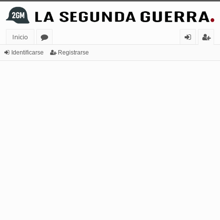
Inicio
or
de
eg
Identificarse
Registrarse
os
nt
ist
ifi
ra
ca
rs
rs
e
e