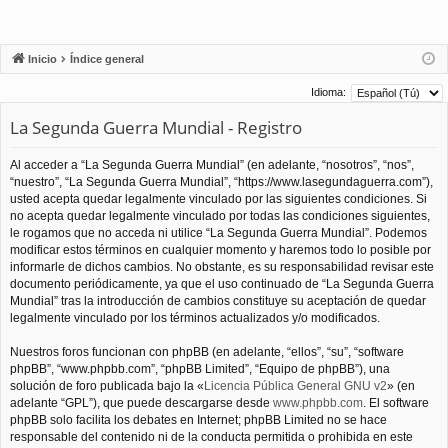
Inicio
Índice general
Idioma:
La Segunda Guerra Mundial - Registro
Al acceder a “La Segunda Guerra Mundial” (en adelante, “nosotros”, “nos”,
“nuestro”, “La Segunda Guerra Mundial”, “https://www.lasegundaguerra.com”),
usted acepta quedar legalmente vinculado por las siguientes condiciones. Si
no acepta quedar legalmente vinculado por todas las condiciones siguientes,
le rogamos que no acceda ni utilice “La Segunda Guerra Mundial”. Podemos
modificar estos términos en cualquier momento y haremos todo lo posible por
informarle de dichos cambios. No obstante, es su responsabilidad revisar este
documento periódicamente, ya que el uso continuado de “La Segunda Guerra
Mundial” tras la introducción de cambios constituye su aceptación de quedar
legalmente vinculado por los términos actualizados y/o modificados.
Nuestros foros funcionan con phpBB (en adelante, “ellos”, “su”, “software
phpBB”, “www.phpbb.com”, “phpBB Limited”, “Equipo de phpBB”), una
solución de foro publicada bajo la «
Licencia Pública General GNU v2
» (en
adelante “GPL”), que puede descargarse desde
www.phpbb.com
. El software
phpBB solo facilita los debates en Internet; phpBB Limited no se hace
responsable del contenido ni de la conducta permitida o prohibida en este