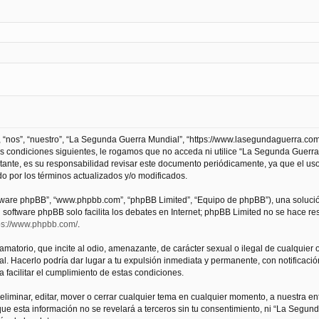
 “nos”, “nuestro”, “La Segunda Guerra Mundial”, “https://www.lasegundaguerra.com
as condiciones siguientes, le rogamos que no acceda ni utilice “La Segunda Guer
tante, es su responsabilidad revisar este documento periódicamente, ya que el us
 por los términos actualizados y/o modificados.
oftware phpBB”, “www.phpbb.com”, “phpBB Limited”, “Equipo de phpBB”), una solució
l software phpBB solo facilita los debates en Internet; phpBB Limited no se hace r
ps://www.phpbb.com/
.
atorio, que incite al odio, amenazante, de carácter sexual o ilegal de cualquier ot
. Hacerlo podría dar lugar a tu expulsión inmediata y permanente, con notificación
a facilitar el cumplimiento de estas condiciones.
iminar, editar, mover o cerrar cualquier tema en cualquier momento, a nuestra en
e esta información no se revelará a terceros sin tu consentimiento, ni “La Segu