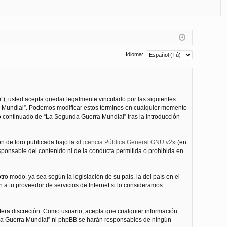
FA
de
eg
Q
nt
ist
ifi
ra
ca
rs
Idioma:
rs
e
e
”), usted acepta quedar legalmente vinculado por las siguientes
ra Mundial”. Podemos modificar estos términos en cualquier momento
o continuado de “La Segunda Guerra Mundial” tras la introducción
n de foro publicada bajo la «
Licencia Pública General GNU v2
» (en
esponsable del contenido ni de la conducta permitida o prohibida en
ro modo, ya sea según la legislación de su país, la del país en el
 a tu proveedor de servicios de Internet si lo consideramos
tera discreción. Como usuario, acepta que cualquier información
nda Guerra Mundial” ni phpBB se harán responsables de ningún