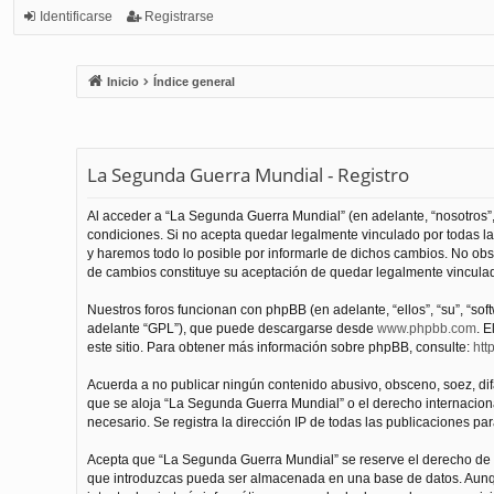
Identificarse
Registrarse
Inicio
Índice general
La Segunda Guerra Mundial - Registro
Al acceder a “La Segunda Guerra Mundial” (en adelante, “nosotros”,
condiciones. Si no acepta quedar legalmente vinculado por todas l
y haremos todo lo posible por informarle de dichos cambios. No obs
de cambios constituye su aceptación de quedar legalmente vinculado
Nuestros foros funcionan con phpBB (en adelante, “ellos”, “su”, “s
adelante “GPL”), que puede descargarse desde
www.phpbb.com
. E
este sitio. Para obtener más información sobre phpBB, consulte:
htt
Acuerda a no publicar ningún contenido abusivo, obsceno, soez, difam
que se aloja “La Segunda Guerra Mundial” o el derecho internacional
necesario. Se registra la dirección IP de todas las publicaciones par
Acepta que “La Segunda Guerra Mundial” se reserve el derecho de el
que introduzcas pueda ser almacenada en una base de datos. Aunqu