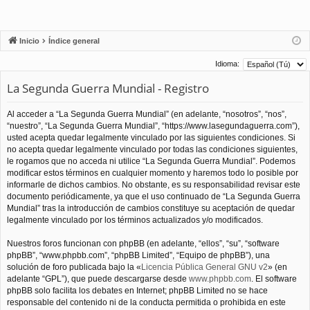
Inicio
Índice general
Idioma:
La Segunda Guerra Mundial - Registro
Al acceder a “La Segunda Guerra Mundial” (en adelante, “nosotros”, “nos”,
“nuestro”, “La Segunda Guerra Mundial”, “https://www.lasegundaguerra.com”),
usted acepta quedar legalmente vinculado por las siguientes condiciones. Si
no acepta quedar legalmente vinculado por todas las condiciones siguientes,
le rogamos que no acceda ni utilice “La Segunda Guerra Mundial”. Podemos
modificar estos términos en cualquier momento y haremos todo lo posible por
informarle de dichos cambios. No obstante, es su responsabilidad revisar este
documento periódicamente, ya que el uso continuado de “La Segunda Guerra
Mundial” tras la introducción de cambios constituye su aceptación de quedar
legalmente vinculado por los términos actualizados y/o modificados.
Nuestros foros funcionan con phpBB (en adelante, “ellos”, “su”, “software
phpBB”, “www.phpbb.com”, “phpBB Limited”, “Equipo de phpBB”), una
solución de foro publicada bajo la «
Licencia Pública General GNU v2
» (en
adelante “GPL”), que puede descargarse desde
www.phpbb.com
. El software
phpBB solo facilita los debates en Internet; phpBB Limited no se hace
responsable del contenido ni de la conducta permitida o prohibida en este