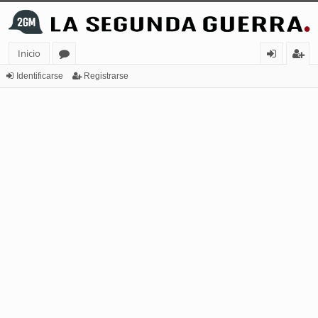
Inicio
or
de
eg
Identificarse
Registrarse
os
nt
ist
ifi
ra
ca
rs
rs
e
e