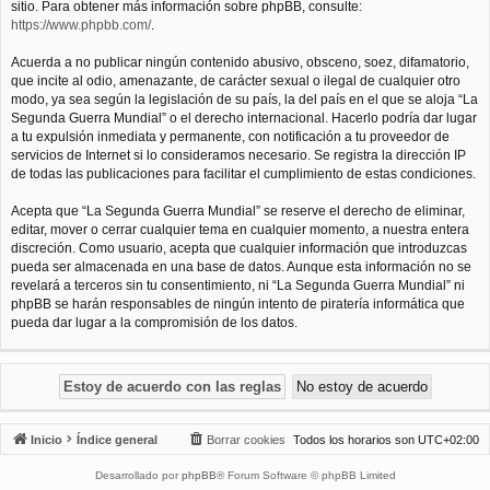
sitio. Para obtener más información sobre phpBB, consulte:
https://www.phpbb.com/
.
Acuerda a no publicar ningún contenido abusivo, obsceno, soez, difamatorio,
que incite al odio, amenazante, de carácter sexual o ilegal de cualquier otro
modo, ya sea según la legislación de su país, la del país en el que se aloja “La
Segunda Guerra Mundial” o el derecho internacional. Hacerlo podría dar lugar
a tu expulsión inmediata y permanente, con notificación a tu proveedor de
servicios de Internet si lo consideramos necesario. Se registra la dirección IP
de todas las publicaciones para facilitar el cumplimiento de estas condiciones.
Acepta que “La Segunda Guerra Mundial” se reserve el derecho de eliminar,
editar, mover o cerrar cualquier tema en cualquier momento, a nuestra entera
discreción. Como usuario, acepta que cualquier información que introduzcas
pueda ser almacenada en una base de datos. Aunque esta información no se
revelará a terceros sin tu consentimiento, ni “La Segunda Guerra Mundial” ni
phpBB se harán responsables de ningún intento de piratería informática que
pueda dar lugar a la compromisión de los datos.
Inicio
Índice general
Borrar cookies
Todos los horarios son
UTC+02:00
Desarrollado por
phpBB
® Forum Software © phpBB Limited