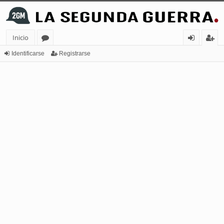
Inicio
or
de
eg
Identificarse
Registrarse
os
nt
ist
ifi
ra
ca
rs
rs
e
e