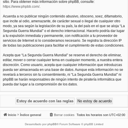
sitio. Para obtener más información sobre phpBB, consulte:
https://www.phpbb.com/
.
Acuerda a no publicar ningún contenido abusivo, obsceno, soez, difamatorio,
que incite al odio, amenazante, de carácter sexual o ilegal de cualquier otro
modo, ya sea según la legislación de su país, la del país en el que se aloja “La
Segunda Guerra Mundial” o el derecho internacional. Hacerlo podría dar lugar
a tu expulsión inmediata y permanente, con notificación a tu proveedor de
servicios de Internet si lo consideramos necesario. Se registra la dirección IP
de todas las publicaciones para facilitar el cumplimiento de estas condiciones.
Acepta que “La Segunda Guerra Mundial” se reserve el derecho de eliminar,
editar, mover o cerrar cualquier tema en cualquier momento, a nuestra entera
discreción. Como usuario, acepta que cualquier información que introduzcas
pueda ser almacenada en una base de datos. Aunque esta información no se
revelará a terceros sin tu consentimiento, ni “La Segunda Guerra Mundial” ni
phpBB se harán responsables de ningún intento de piratería informática que
pueda dar lugar a la compromisión de los datos.
Inicio
Índice general
Borrar cookies
Todos los horarios son
UTC+02:00
Desarrollado por
phpBB
® Forum Software © phpBB Limited