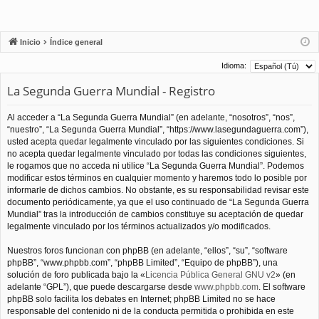
Inicio
Índice general
Idioma:
La Segunda Guerra Mundial - Registro
Al acceder a “La Segunda Guerra Mundial” (en adelante, “nosotros”, “nos”,
“nuestro”, “La Segunda Guerra Mundial”, “https://www.lasegundaguerra.com”),
usted acepta quedar legalmente vinculado por las siguientes condiciones. Si
no acepta quedar legalmente vinculado por todas las condiciones siguientes,
le rogamos que no acceda ni utilice “La Segunda Guerra Mundial”. Podemos
modificar estos términos en cualquier momento y haremos todo lo posible por
informarle de dichos cambios. No obstante, es su responsabilidad revisar este
documento periódicamente, ya que el uso continuado de “La Segunda Guerra
Mundial” tras la introducción de cambios constituye su aceptación de quedar
legalmente vinculado por los términos actualizados y/o modificados.
Nuestros foros funcionan con phpBB (en adelante, “ellos”, “su”, “software
phpBB”, “www.phpbb.com”, “phpBB Limited”, “Equipo de phpBB”), una
solución de foro publicada bajo la «
Licencia Pública General GNU v2
» (en
adelante “GPL”), que puede descargarse desde
www.phpbb.com
. El software
phpBB solo facilita los debates en Internet; phpBB Limited no se hace
responsable del contenido ni de la conducta permitida o prohibida en este