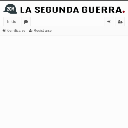
Inicio
or
de
eg
Identificarse
Registrarse
os
nt
ist
ifi
ra
ca
rs
rs
e
e