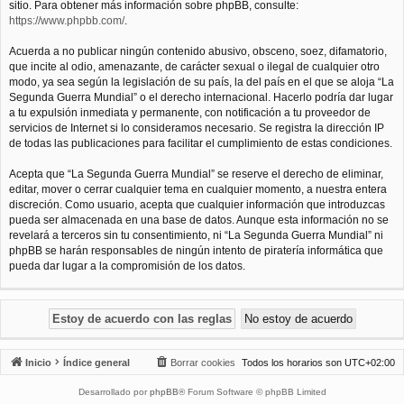
sitio. Para obtener más información sobre phpBB, consulte:
https://www.phpbb.com/
.
Acuerda a no publicar ningún contenido abusivo, obsceno, soez, difamatorio,
que incite al odio, amenazante, de carácter sexual o ilegal de cualquier otro
modo, ya sea según la legislación de su país, la del país en el que se aloja “La
Segunda Guerra Mundial” o el derecho internacional. Hacerlo podría dar lugar
a tu expulsión inmediata y permanente, con notificación a tu proveedor de
servicios de Internet si lo consideramos necesario. Se registra la dirección IP
de todas las publicaciones para facilitar el cumplimiento de estas condiciones.
Acepta que “La Segunda Guerra Mundial” se reserve el derecho de eliminar,
editar, mover o cerrar cualquier tema en cualquier momento, a nuestra entera
discreción. Como usuario, acepta que cualquier información que introduzcas
pueda ser almacenada en una base de datos. Aunque esta información no se
revelará a terceros sin tu consentimiento, ni “La Segunda Guerra Mundial” ni
phpBB se harán responsables de ningún intento de piratería informática que
pueda dar lugar a la compromisión de los datos.
Inicio
Índice general
Borrar cookies
Todos los horarios son
UTC+02:00
Desarrollado por
phpBB
® Forum Software © phpBB Limited