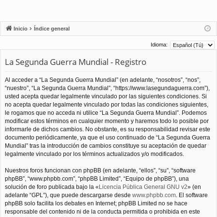
Inicio
Índice general
Idioma:
La Segunda Guerra Mundial - Registro
Al acceder a “La Segunda Guerra Mundial” (en adelante, “nosotros”, “nos”,
“nuestro”, “La Segunda Guerra Mundial”, “https://www.lasegundaguerra.com”),
usted acepta quedar legalmente vinculado por las siguientes condiciones. Si
no acepta quedar legalmente vinculado por todas las condiciones siguientes,
le rogamos que no acceda ni utilice “La Segunda Guerra Mundial”. Podemos
modificar estos términos en cualquier momento y haremos todo lo posible por
informarle de dichos cambios. No obstante, es su responsabilidad revisar este
documento periódicamente, ya que el uso continuado de “La Segunda Guerra
Mundial” tras la introducción de cambios constituye su aceptación de quedar
legalmente vinculado por los términos actualizados y/o modificados.
Nuestros foros funcionan con phpBB (en adelante, “ellos”, “su”, “software
phpBB”, “www.phpbb.com”, “phpBB Limited”, “Equipo de phpBB”), una
solución de foro publicada bajo la «
Licencia Pública General GNU v2
» (en
adelante “GPL”), que puede descargarse desde
www.phpbb.com
. El software
phpBB solo facilita los debates en Internet; phpBB Limited no se hace
responsable del contenido ni de la conducta permitida o prohibida en este